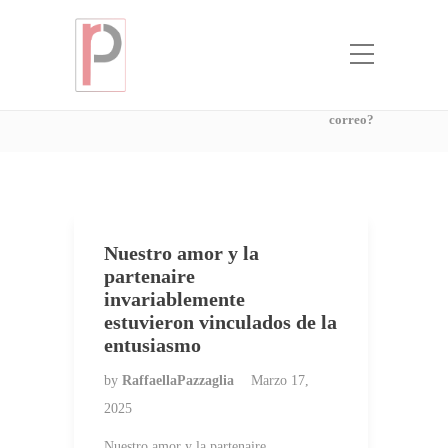
Categoria:
ВїCuГЎl es la novia del
pedido por correo?
Home
ВїCuГЎl es la novia del pedido por
correo?
Nuestro amor y la
partenaire
invariablemente
estuvieron vinculados de la
entusiasmo
by
RaffaellaPazzaglia
Marzo 17,
2025
Nuestro amor y la partenaire