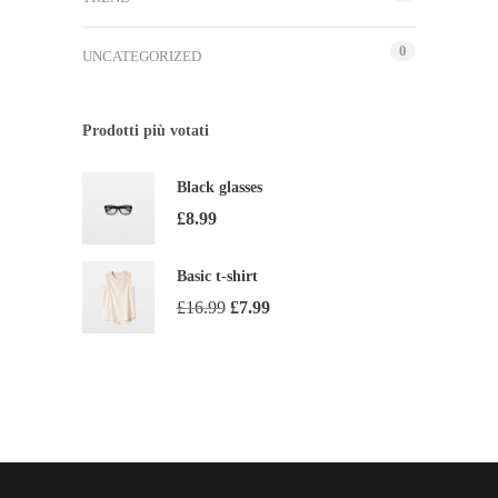
0
UNCATEGORIZED
Prodotti più votati
Black glasses
£
8.99
Basic t-shirt
£
16.99
£
7.99