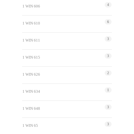
4
1 WIN 606
6
1 WIN 610
3
1 WIN 611
3
1 WIN 615
2
1 WIN 626
1
1 WIN 634
3
1 WIN 648
3
1 WIN 65