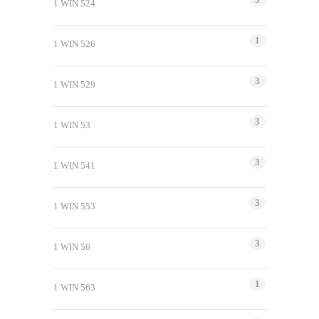
1 WIN 524
1
1 WIN 526
3
1 WIN 529
3
1 WIN 53
3
1 WIN 541
3
1 WIN 553
3
1 WIN 56
1
1 WIN 563