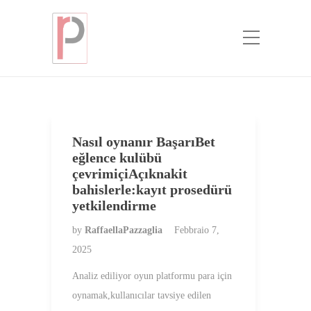
Categoria:
10440_tr
Home
10440_tr
Nasıl oynanır BaşarıBet
eğlence kulübü
çevrimiçiAçıknakit
bahislerle:kayıt prosedürü
yetkilendirme
by
RaffaellaPazzaglia
Febbraio 7,
2025
Analiz ediliyor oyun platformu para için
oynamak,kullanıcılar tavsiye edilen