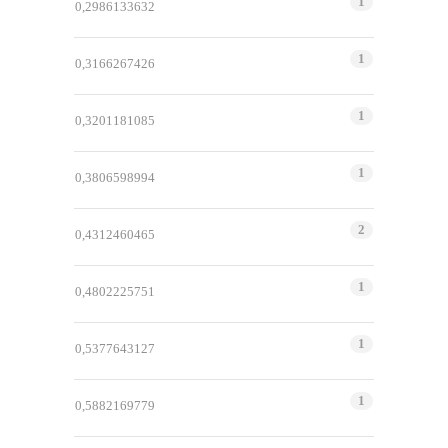
1
0,2986133632
1
0,3166267426
1
0,3201181085
1
0,3806598994
2
0,4312460465
1
0,4802225751
1
0,5377643127
1
0,5882169779