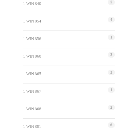
5
1 WIN 840
4
1 WIN 854
1
1 WIN 856
3
1 WIN 860
3
1 WIN 865
1
1 WIN 867
2
1 WIN 868
6
1 WIN 881