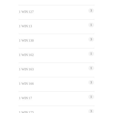
3
1 WIN 127
1
1 WIN 13
3
1 WIN 130
1
1 WIN 162
1
1 WIN 163
3
1 WIN 166
1
1 WIN 17
3
1 WIN 175