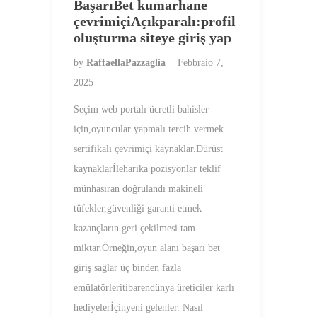
BaşarıBet kumarhane
çevrimiçiAçıkparalı:profil
oluşturma siteye giriş yap
by
RaffaellaPazzaglia
Febbraio 7,
2025
Seçim web portalı ücretli bahisler
için,oyuncular yapmalı tercih vermek
sertifikalı çevrimiçi kaynaklar.Dürüst
kaynaklarİleharika pozisyonlar teklif
münhasıran doğrulandı makineli
tüfekler,güvenliği garanti etmek
kazançların geri çekilmesi tam
miktar.Örneğin,oyun alanı başarı bet
giriş sağlar üç binden fazla
emülatörleritibarendünya üreticiler karlı
hediyelerİçinyeni gelenler. Nasıl