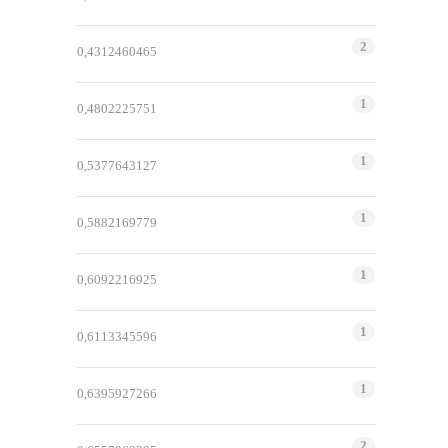
2
0,4312460465
1
0,4802225751
1
0,5377643127
1
0,5882169779
1
0,6092216925
1
0,6113345596
1
0,6395927266
2