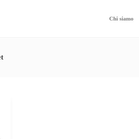
Chi siamo
et