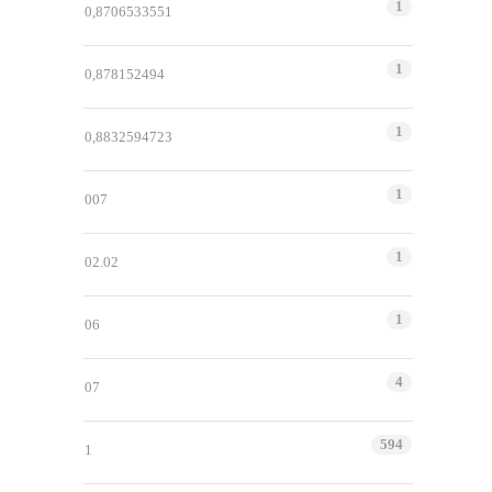
1
0,8706533551
1
0,878152494
1
0,8832594723
1
007
1
02.02
1
06
4
07
594
1