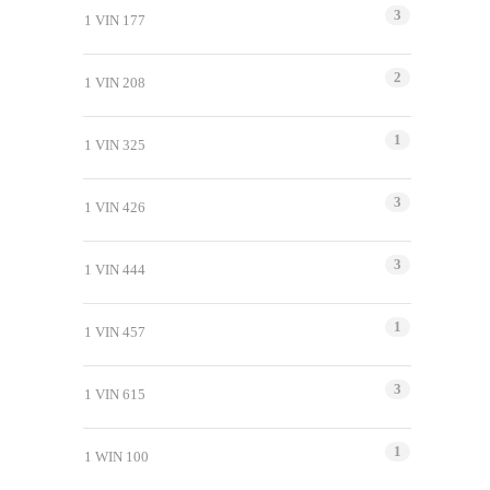
3
1 VIN 177
2
1 VIN 208
1
1 VIN 325
3
1 VIN 426
3
1 VIN 444
1
1 VIN 457
3
1 VIN 615
1
1 WIN 100