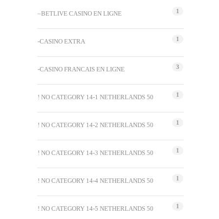
1
–BETLIVE CASINO EN LIGNE
1
-CASINO EXTRA
3
-CASINO FRANCAIS EN LIGNE
1
! NO CATEGORY 14-1 NETHERLANDS 50
1
! NO CATEGORY 14-2 NETHERLANDS 50
1
! NO CATEGORY 14-3 NETHERLANDS 50
1
! NO CATEGORY 14-4 NETHERLANDS 50
1
! NO CATEGORY 14-5 NETHERLANDS 50