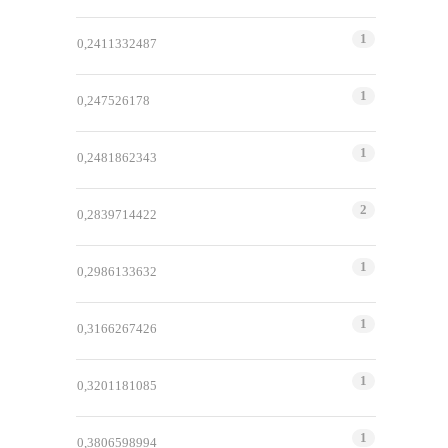
1
0,2411332487
1
0,247526178
1
0,2481862343
2
0,2839714422
1
0,2986133632
1
0,3166267426
1
0,3201181085
1
0,3806598994