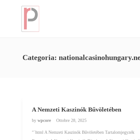
Categoria:
nationalcasinohungary.n
A Nemzeti Kaszinók Bűvöletében
by
wpcore
Ottobre 28, 2025
“`html A Nemzeti Kaszinók Bűvöletében Tartalomjegyzék