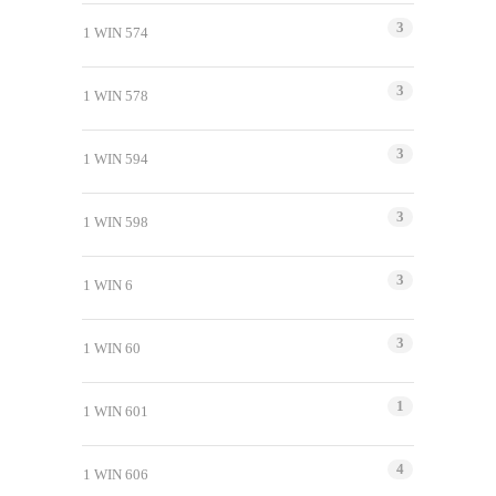
3
1 WIN 574
3
1 WIN 578
3
1 WIN 594
3
1 WIN 598
3
1 WIN 6
3
1 WIN 60
1
1 WIN 601
4
1 WIN 606