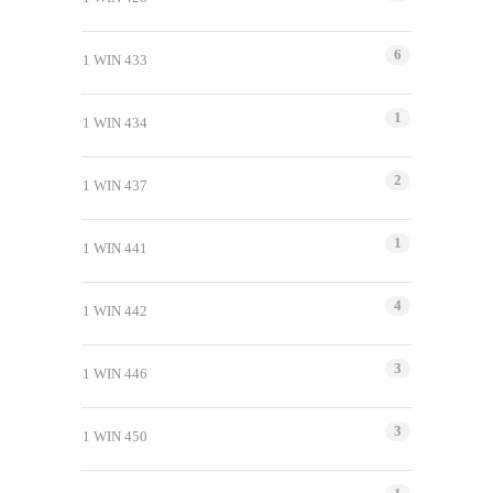
6
1 WIN 433
1
1 WIN 434
2
1 WIN 437
1
1 WIN 441
4
1 WIN 442
3
1 WIN 446
3
1 WIN 450