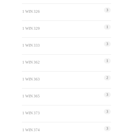
3
1 WIN 326
1
1 WIN 329
3
1 WIN 333
1
1 WIN 362
2
1 WIN 363
3
1 WIN 365
3
1 WIN 373
3
1 WIN 374