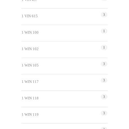
3
1 VIN 615
1
1 WIN 100
1
1 WIN 102
3
1 WIN 105
3
1 WIN 117
3
1 WIN 118
3
1 WIN 119