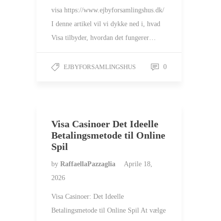
visa https://www.ejbyforsamlingshus.dk/
I denne artikel vil vi dykke ned i, hvad
Visa tilbyder, hvordan det fungerer…
EJBYFORSAMLINGSHUS
0
Visa Casinoer Det Ideelle
Betalingsmetode til Online
Spil
by
RaffaellaPazzaglia
Aprile 18,
2026
Visa Casinoer: Det Ideelle
Betalingsmetode til Online Spil At vælge