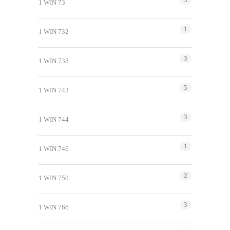
1 WIN 73
1
1 WIN 732
3
1 WIN 738
5
1 WIN 743
3
1 WIN 744
1
1 WIN 746
2
1 WIN 750
3
1 WIN 766