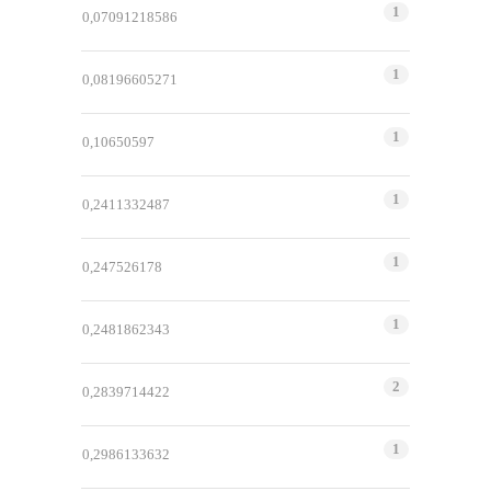
1
0,07091218586
1
0,08196605271
1
0,10650597
1
0,2411332487
1
0,247526178
1
0,2481862343
2
0,2839714422
1
0,2986133632