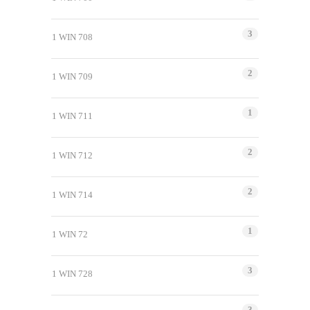
3
1 WIN 708
2
1 WIN 709
1
1 WIN 711
2
1 WIN 712
2
1 WIN 714
1
1 WIN 72
3
1 WIN 728
3