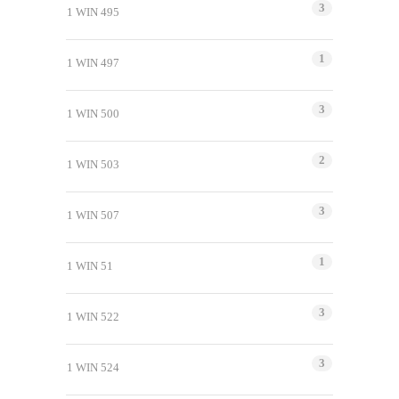
3
1 WIN 495
1
1 WIN 497
3
1 WIN 500
2
1 WIN 503
3
1 WIN 507
1
1 WIN 51
3
1 WIN 522
3
1 WIN 524