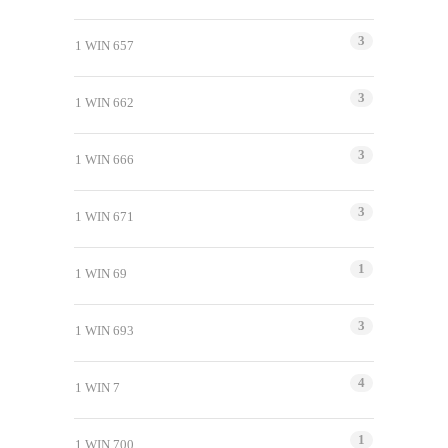
3
1 WIN 657
3
1 WIN 662
3
1 WIN 666
3
1 WIN 671
1
1 WIN 69
3
1 WIN 693
4
1 WIN 7
1
1 WIN 700