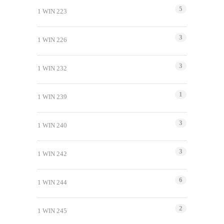
5
1 WIN 223
3
1 WIN 226
3
1 WIN 232
1
1 WIN 239
3
1 WIN 240
3
1 WIN 242
6
1 WIN 244
2
1 WIN 245