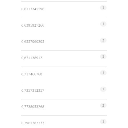
1
0,6113345596
1
0,6395927266
2
0,6557960295
1
0,671138912
1
0,717466768
1
0,7357312357
2
0,7738053268
1
0,7961782733