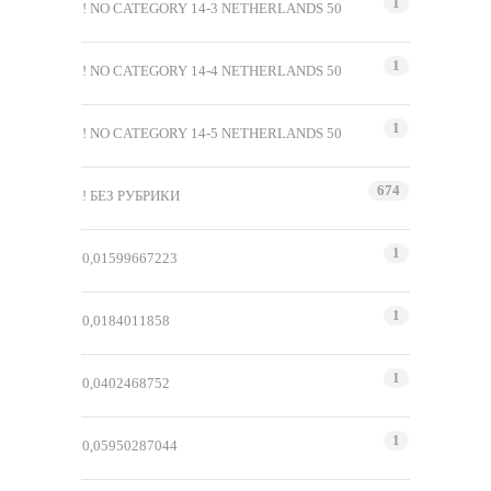
1
! NO CATEGORY 14-3 NETHERLANDS 50
1
! NO CATEGORY 14-4 NETHERLANDS 50
1
! NO CATEGORY 14-5 NETHERLANDS 50
674
! БЕЗ РУБРИКИ
1
0,01599667223
1
0,0184011858
1
0,0402468752
1
0,05950287044