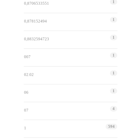
1
0,8706533551
1
0,878152494
1
0,8832594723
1
007
1
02.02
1
06
4
07
594
1