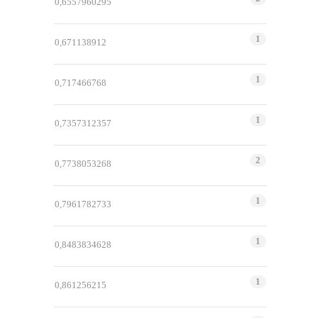
0,6557960295
1
0,671138912
1
0,717466768
1
0,7357312357
2
0,7738053268
1
0,7961782733
1
0,8483834628
1
0,861256215