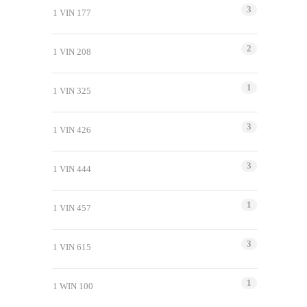
3
1 VIN 177
2
1 VIN 208
1
1 VIN 325
3
1 VIN 426
3
1 VIN 444
1
1 VIN 457
3
1 VIN 615
1
1 WIN 100