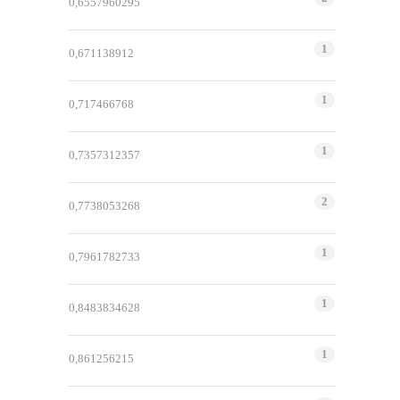
0,6557960295
1
0,671138912
1
0,717466768
1
0,7357312357
2
0,7738053268
1
0,7961782733
1
0,8483834628
1
0,861256215