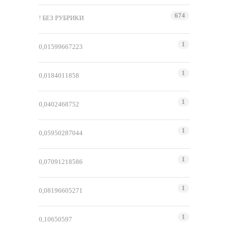
674
! БЕЗ РУБРИКИ
1
0,01599667223
1
0,0184011858
1
0,0402468752
1
0,05950287044
1
0,07091218586
1
0,08196605271
1
0,10650597