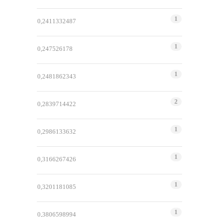
1
0,2411332487
1
0,247526178
1
0,2481862343
2
0,2839714422
1
0,2986133632
1
0,3166267426
1
0,3201181085
1
0,3806598994