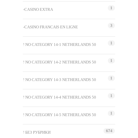
1
-CASINO EXTRA
3
-CASINO FRANCAIS EN LIGNE
1
! NO CATEGORY 14-1 NETHERLANDS 50
1
! NO CATEGORY 14-2 NETHERLANDS 50
1
! NO CATEGORY 14-3 NETHERLANDS 50
1
! NO CATEGORY 14-4 NETHERLANDS 50
1
! NO CATEGORY 14-5 NETHERLANDS 50
674
! БЕЗ РУБРИКИ