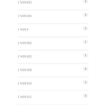
3
1 WIN 893
3
1 WIN 896
3
1 WIN 9
1
1 WIN 902
1
1 WIN 905
4
1 WIN 909
3
1 WIN 910
3
1 WIN 911