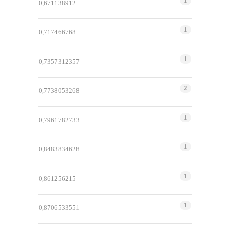
1
0,671138912
1
0,717466768
1
0,7357312357
2
0,7738053268
1
0,7961782733
1
0,8483834628
1
0,861256215
1
0,8706533551