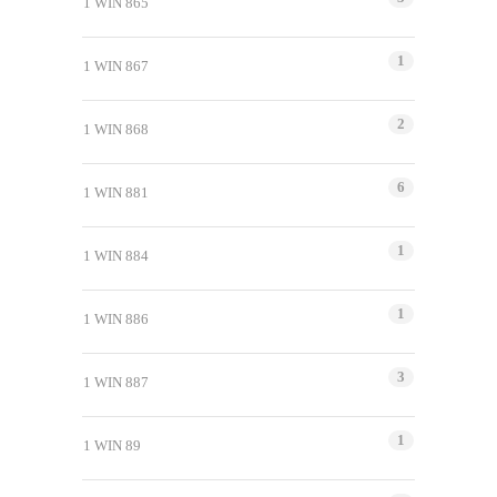
1 WIN 865
1
1 WIN 867
2
1 WIN 868
6
1 WIN 881
1
1 WIN 884
1
1 WIN 886
3
1 WIN 887
1
1 WIN 89