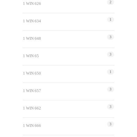
2
1 WIN 626
1
1 WIN 634
3
1 WIN 648
3
1 WIN 65
1
1 WIN 650
3
1 WIN 657
3
1 WIN 662
3
1 WIN 666