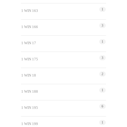
1
1 WIN 163
3
1 WIN 166
1
1 WIN 17
3
1 WIN 175
2
1 WIN 18
1
1 WIN 188
6
1 WIN 195
1
1 WIN 199