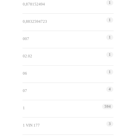
1
0,878152494
1
0,8832594723
1
007
1
02.02
1
06
4
07
594
1
3
1 VIN 177