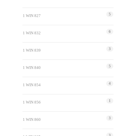
5
1 WIN 827
6
1 WIN 832
3
1 WIN 839
5
1 WIN 840
4
1 WIN 854
1
1 WIN 856
3
1 WIN 860
3