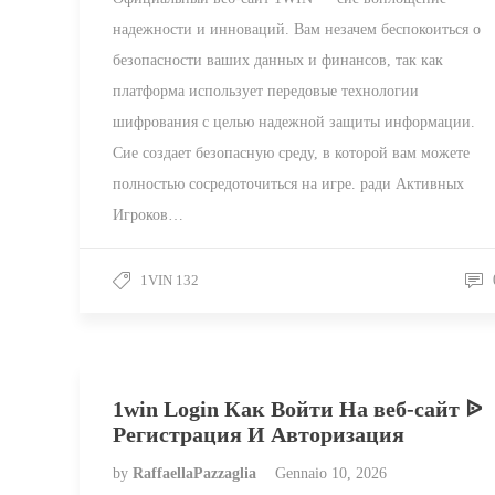
надежности и инноваций. Вам незачем беспокоиться о
безопасности ваших данных и финансов, так как
платформа использует передовые технологии
шифрования с целью надежной защиты информации.
Сие создает безопасную среду, в которой вам можете
полностью сосредоточиться на игре. ради Активных
Игроков…
1VIN 132
1win Login Как Войти На веб-сайт ᐉ
Регистрация И Авторизация
by
RaffaellaPazzaglia
Gennaio 10, 2026