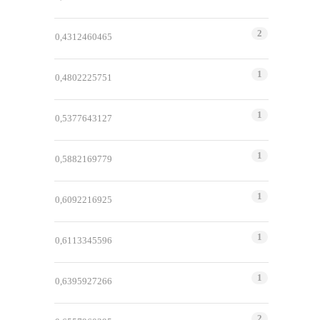
2
0,4312460465
1
0,4802225751
1
0,5377643127
1
0,5882169779
1
0,6092216925
1
0,6113345596
1
0,6395927266
2