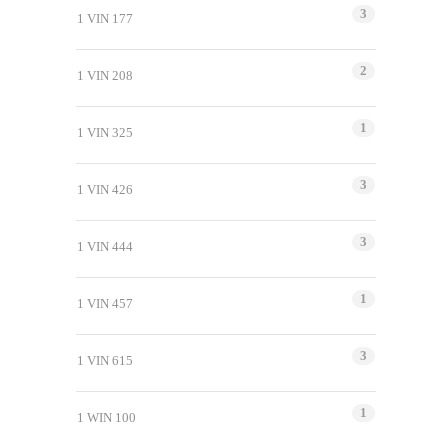
3
1 VIN 177
2
1 VIN 208
1
1 VIN 325
3
1 VIN 426
3
1 VIN 444
1
1 VIN 457
3
1 VIN 615
1
1 WIN 100