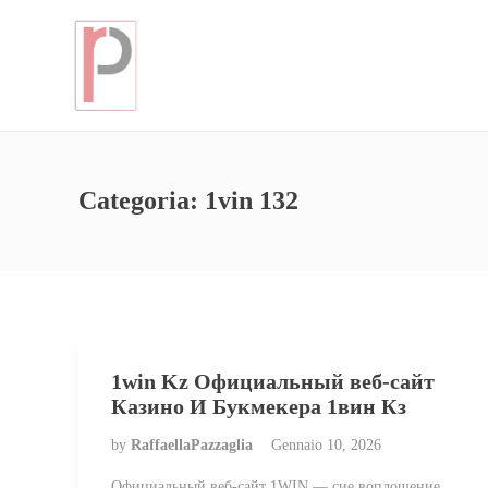
Categoria:
1vin 132
1win Kz Официальный веб-сайт
Казино И Букмекера 1вин Кз
by
RaffaellaPazzaglia
Gennaio 10, 2026
Официальный веб-сайт 1WIN — сие воплощение