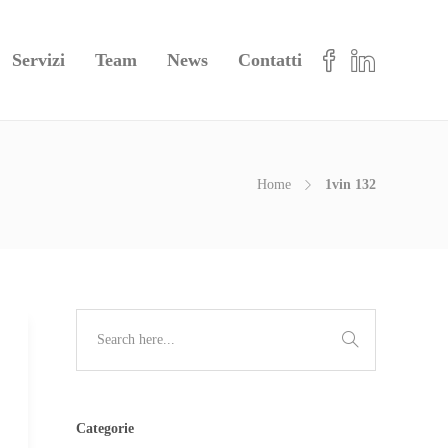
Servizi
Team
News
Contatti
Home
1vin 132
Categorie