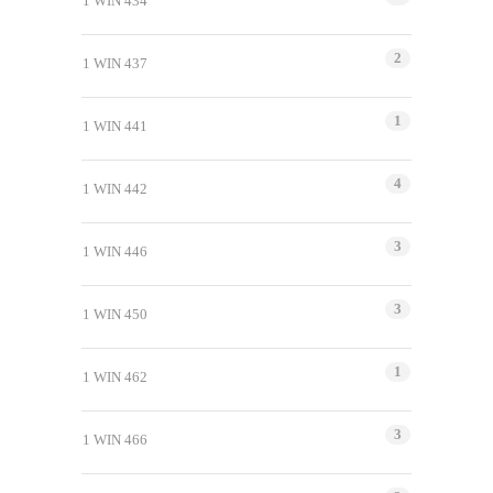
1 WIN 434
2
1 WIN 437
1
1 WIN 441
4
1 WIN 442
3
1 WIN 446
3
1 WIN 450
1
1 WIN 462
3
1 WIN 466