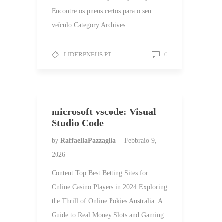
Encontre os pneus certos para o seu
veículo Category Archives:…
LIDERPNEUS.PT
0
microsoft vscode: Visual
Studio Code
by
RaffaellaPazzaglia
Febbraio 9,
2026
Content Top Best Betting Sites for
Online Casino Players in 2024 Exploring
the Thrill of Online Pokies Australia: A
Guide to Real Money Slots and Gaming