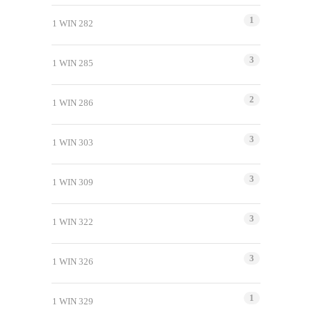
1
1 WIN 282
3
1 WIN 285
2
1 WIN 286
3
1 WIN 303
3
1 WIN 309
3
1 WIN 322
3
1 WIN 326
1
1 WIN 329