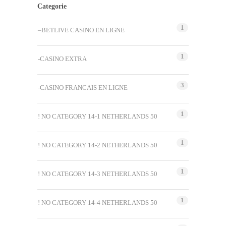
Categorie
1
–BETLIVE CASINO EN LIGNE
1
-CASINO EXTRA
3
-CASINO FRANCAIS EN LIGNE
1
! NO CATEGORY 14-1 NETHERLANDS 50
1
! NO CATEGORY 14-2 NETHERLANDS 50
1
! NO CATEGORY 14-3 NETHERLANDS 50
1
! NO CATEGORY 14-4 NETHERLANDS 50