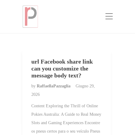
Categoria:
liderpneus.pt
Home
liderpneus.pt
url Facebook share link
can you customize the
message body text?
by
RaffaellaPazzaglia
Giugno 29,
2026
Content Exploring the Thrill of Online
Pokies Australia: A Guide to Real Money
Slots and Gaming Experiences Encontre
os pneus certos para o seu veículo Pneus