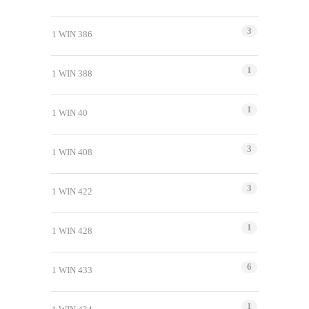
3
1 WIN 386
1
1 WIN 388
1
1 WIN 40
3
1 WIN 408
3
1 WIN 422
1
1 WIN 428
6
1 WIN 433
1