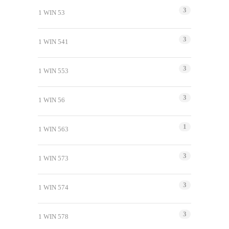
3
1 WIN 53
3
1 WIN 541
3
1 WIN 553
3
1 WIN 56
1
1 WIN 563
3
1 WIN 573
3
1 WIN 574
3
1 WIN 578