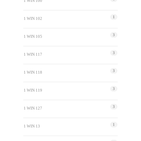
1 WIN 100
1
1 WIN 102
3
1 WIN 105
3
1 WIN 117
3
1 WIN 118
3
1 WIN 119
3
1 WIN 127
1
1 WIN 13