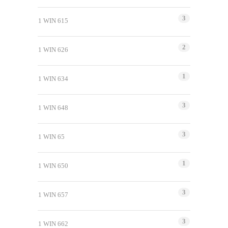
3
1 WIN 615
2
1 WIN 626
1
1 WIN 634
3
1 WIN 648
3
1 WIN 65
1
1 WIN 650
3
1 WIN 657
3
1 WIN 662