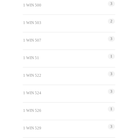
3
1 WIN 500
2
1 WIN 503
3
1 WIN 507
1
1 WIN 51
3
1 WIN 522
3
1 WIN 524
1
1 WIN 526
3
1 WIN 529