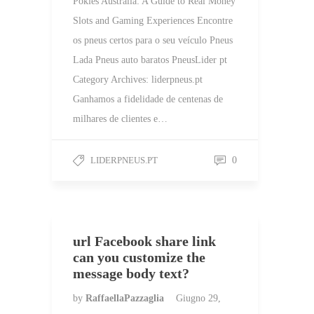
Pokies Australia: A Guide to Real Money
Slots and Gaming Experiences Encontre
os pneus certos para o seu veículo Pneus
Lada Pneus auto baratos PneusLider pt
Category Archives: liderpneus.pt
Ganhamos a fidelidade de centenas de
milhares de clientes e…
LIDERPNEUS.PT
0
url Facebook share link
can you customize the
message body text?
by
RaffaellaPazzaglia
Giugno 29,