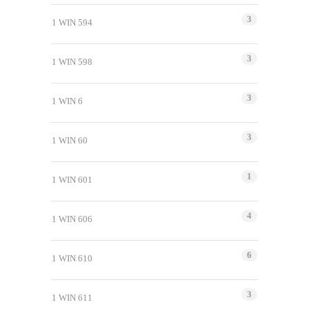
3
1 WIN 594
3
1 WIN 598
3
1 WIN 6
3
1 WIN 60
1
1 WIN 601
4
1 WIN 606
6
1 WIN 610
3
1 WIN 611