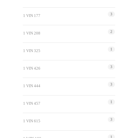
3
1 VIN 177
2
1 VIN 208
1
1 VIN 325
3
1 VIN 426
3
1 VIN 444
1
1 VIN 457
3
1 VIN 615
1