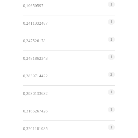
1
0,10650597
1
0,2411332487
1
0,247526178
1
0,2481862343
2
0,2839714422
1
0,2986133632
1
0,3166267426
1
0,3201181085