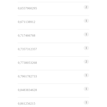
2
0,6557960295
1
0,671138912
1
0,717466768
1
0,7357312357
2
0,7738053268
1
0,7961782733
1
0,8483834628
1
0,861256215