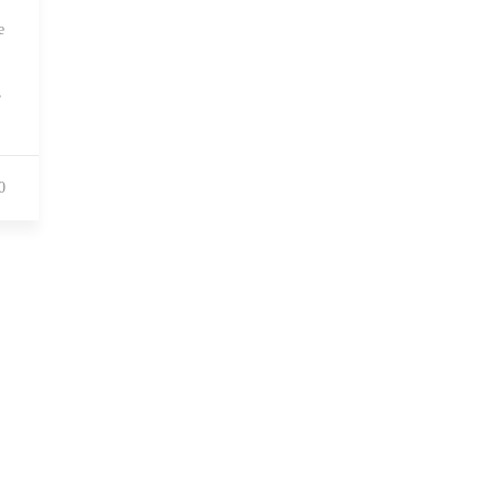
e
,
0