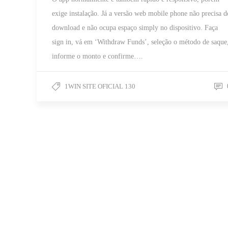
exige instalação. Já a versão web mobile phone não precisa d
download e não ocupa espaço simply no dispositivo. Faça
sign in, vá em ‘Withdraw Funds’, seleção o método de saque
informe o monto e confirme….
1WIN SITE OFICIAL 130