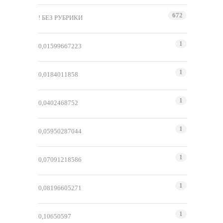
672
! БЕЗ РУБРИКИ
1
0,01599667223
1
0,0184011858
1
0,0402468752
1
0,05950287044
1
0,07091218586
1
0,08196605271
1
0,10650597