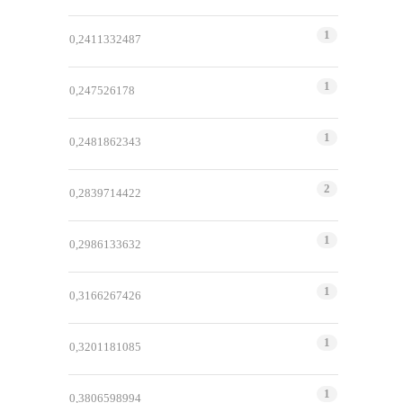
1
0,2411332487
1
0,247526178
1
0,2481862343
2
0,2839714422
1
0,2986133632
1
0,3166267426
1
0,3201181085
1
0,3806598994