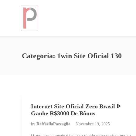
Categoria:
1win Site Oficial 130
Internet Site Oficial Zero Brasil ᐈ
Ganhe R$3000 De Bônus
by
RaffaellaPazzaglia
Novembre 19, 2025
O app normalmente é também rápido e responsivo, porém