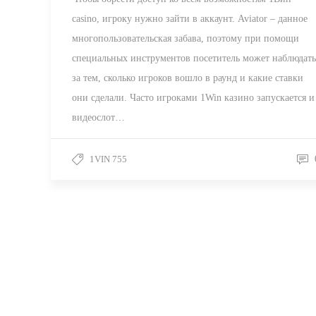
casino, игроку нужно зайти в аккаунт. Aviator – данное
многопользовательская забава, поэтому при помощи
специальных инструментов посетитель может наблюдать
за тем, сколько игроков вошло в раунд и какие ставки
они сделали. Часто игроками 1Win казино запускается и
видеослот…
1VIN 755