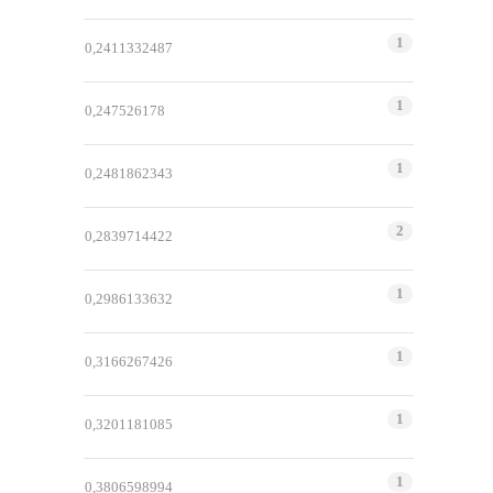
1
0,2411332487
1
0,247526178
1
0,2481862343
2
0,2839714422
1
0,2986133632
1
0,3166267426
1
0,3201181085
1
0,3806598994