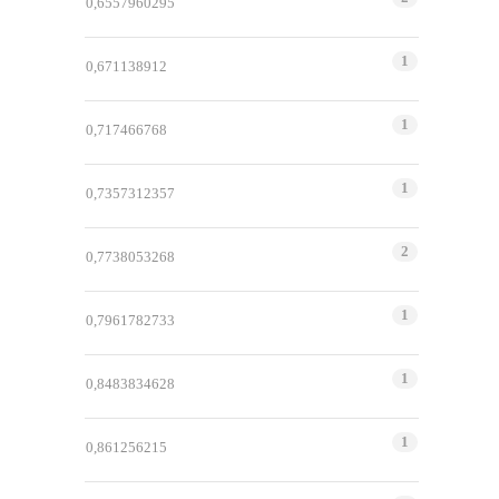
0,6557960295
1
0,671138912
1
0,717466768
1
0,7357312357
2
0,7738053268
1
0,7961782733
1
0,8483834628
1
0,861256215