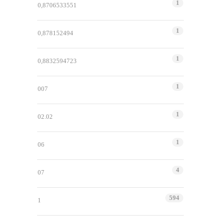
1
0,8706533551
1
0,878152494
1
0,8832594723
1
007
1
02.02
1
06
4
07
594
1