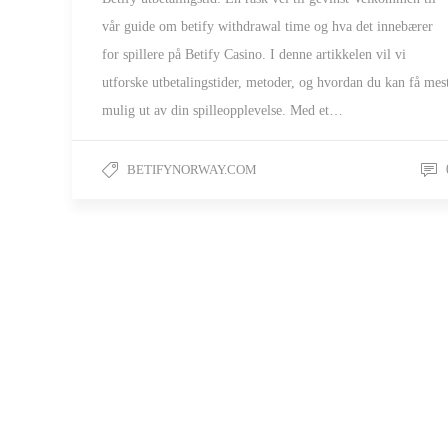
vår guide om betify withdrawal time og hva det innebærer
for spillere på Betify Casino. I denne artikkelen vil vi
utforske utbetalingstider, metoder, og hvordan du kan få mes
mulig ut av din spilleopplevelse. Med et…
BETIFYNORWAY.COM