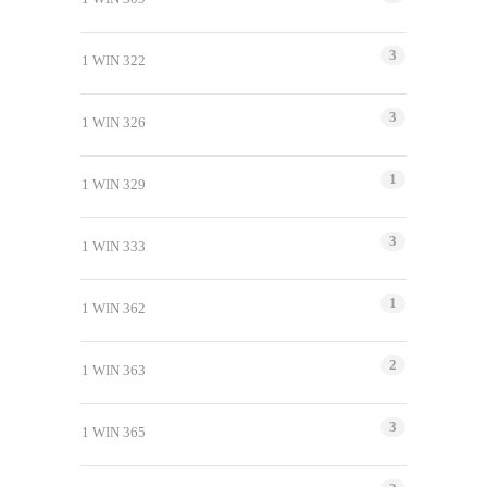
3
1 WIN 322
3
1 WIN 326
1
1 WIN 329
3
1 WIN 333
1
1 WIN 362
2
1 WIN 363
3
1 WIN 365