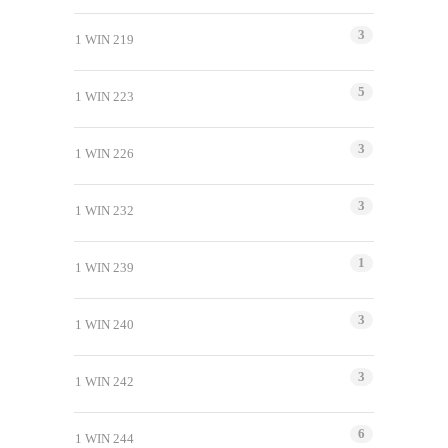
3
1 WIN 219
5
1 WIN 223
3
1 WIN 226
3
1 WIN 232
1
1 WIN 239
3
1 WIN 240
3
1 WIN 242
6
1 WIN 244