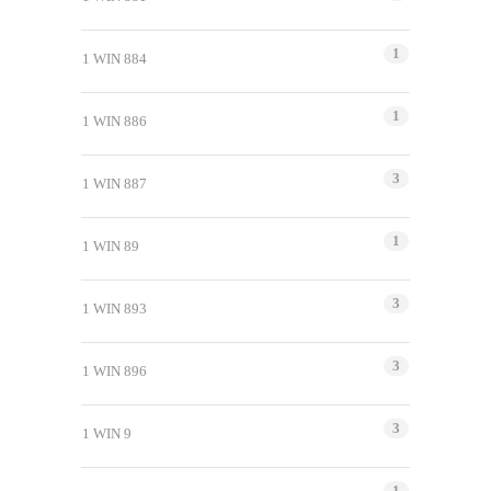
1
1 WIN 884
1
1 WIN 886
3
1 WIN 887
1
1 WIN 89
3
1 WIN 893
3
1 WIN 896
3
1 WIN 9
1