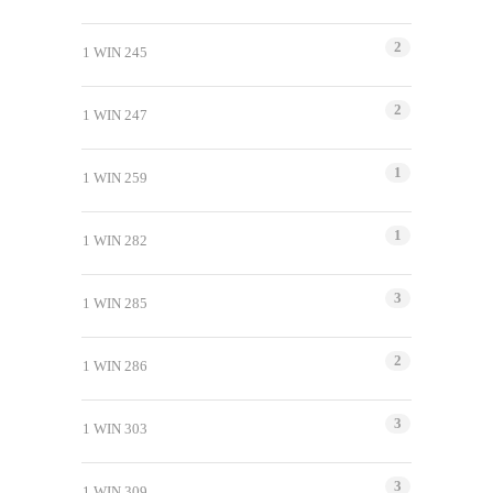
2
1 WIN 245
2
1 WIN 247
1
1 WIN 259
1
1 WIN 282
3
1 WIN 285
2
1 WIN 286
3
1 WIN 303
3
1 WIN 309