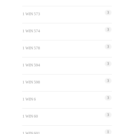
3
1 WIN 573
3
1 WIN 574
3
1 WIN 578
3
1 WIN 594
3
1 WIN 598
3
1 WIN 6
3
1 WIN 60
1
1 WIN 601