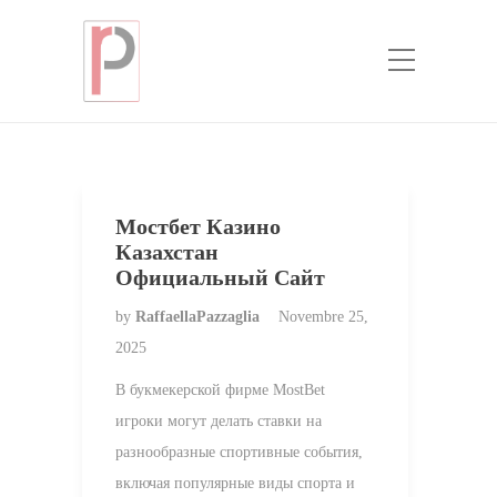
Categoria:
Mostbet Oynash 4
Home
Mostbet Oynash 4
Мостбет Казино
Казахстан ️
Официальный Сайт
by
RaffaellaPazzaglia
Novembre 25,
2025
В букмекерской фирме MostBet
игроки могут делать ставки на
разнообразные спортивные события,
включая популярные виды спорта и