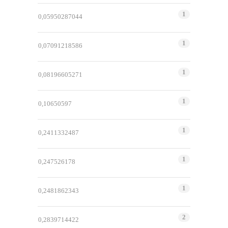
1
0,05950287044
1
0,07091218586
1
0,08196605271
1
0,10650597
1
0,2411332487
1
0,247526178
1
0,2481862343
2
0,2839714422