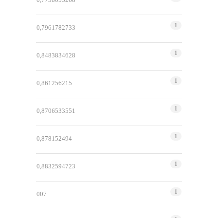
1
0,7961782733
1
0,8483834628
1
0,861256215
1
0,8706533551
1
0,878152494
1
0,8832594723
1
007