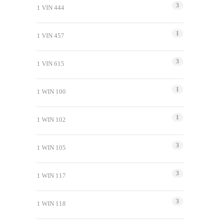
3
1 VIN 444
1
1 VIN 457
3
1 VIN 615
1
1 WIN 100
1
1 WIN 102
3
1 WIN 105
3
1 WIN 117
3
1 WIN 118