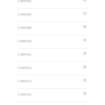
1 WIN 902
1
1 WIN 905
4
1 WIN 909
3
1 WIN 910
3
1 WIN 911
3
1 WIN 912
3
1 WIN 913
3
1 WIN 915