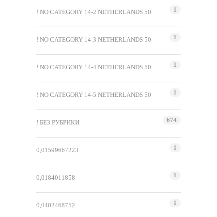
1
! NO CATEGORY 14-2 NETHERLANDS 50
1
! NO CATEGORY 14-3 NETHERLANDS 50
1
! NO CATEGORY 14-4 NETHERLANDS 50
1
! NO CATEGORY 14-5 NETHERLANDS 50
674
! БЕЗ РУБРИКИ
1
0,01599667223
1
0,0184011858
1
0,0402468752