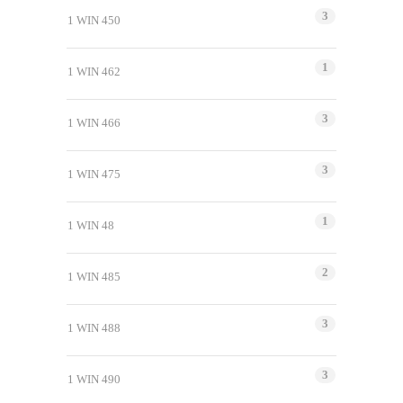
3
1 WIN 450
1
1 WIN 462
3
1 WIN 466
3
1 WIN 475
1
1 WIN 48
2
1 WIN 485
3
1 WIN 488
3
1 WIN 490