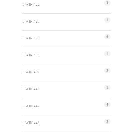
3
1 WIN 422
1
1 WIN 428
6
1 WIN 433
1
1 WIN 434
2
1 WIN 437
1
1 WIN 441
4
1 WIN 442
3
1 WIN 446