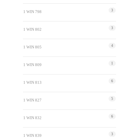
3
1 WIN 798
3
1 WIN 802
4
1 WIN 805
1
1 WIN 809
6
1 WIN 813
5
1 WIN 827
6
1 WIN 832
3
1 WIN 839