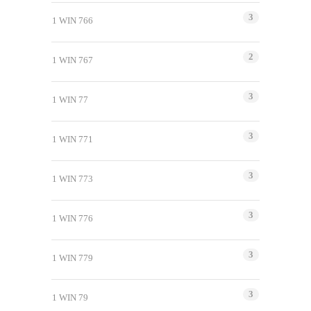
3
1 WIN 766
2
1 WIN 767
3
1 WIN 77
3
1 WIN 771
3
1 WIN 773
3
1 WIN 776
3
1 WIN 779
3
1 WIN 79