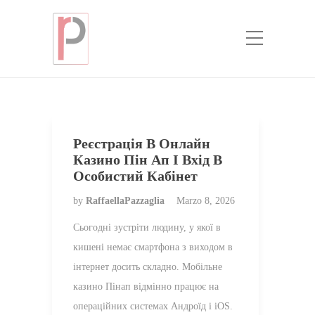
Categoria:
Pin Up Casino Online 170
Home
Pin Up Casino Online 170
Реєстрація В Онлайн
Казино Пін Ап І Вхід В
Особистий Кабінет
by
RaffaellaPazzaglia
Marzo 8, 2026
Сьогодні зустріти людину, у якої в
кишені немає смартфона з виходом в
інтернет досить складно. Мобільне
казино Пінап відмінно працює на
операційних системах Андроїд і iOS.