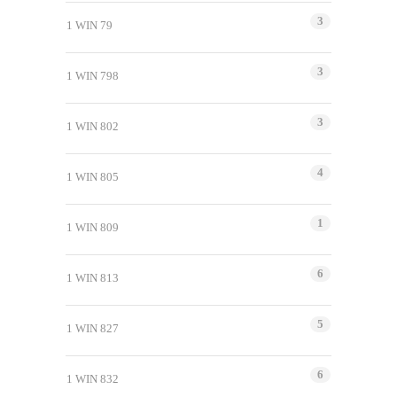
3
1 WIN 79
3
1 WIN 798
3
1 WIN 802
4
1 WIN 805
1
1 WIN 809
6
1 WIN 813
5
1 WIN 827
6
1 WIN 832