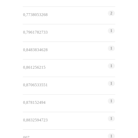
2
0,7738053268
1
0,7961782733
1
0,8483834628
1
0,861256215
1
0,8706533551
1
0,878152494
1
0,8832594723
1
007