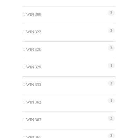
3
1 WIN 309
3
1 WIN 322
3
1 WIN 326
1
1 WIN 329
3
1 WIN 333
1
1 WIN 362
2
1 WIN 363
3
1 WIN 365