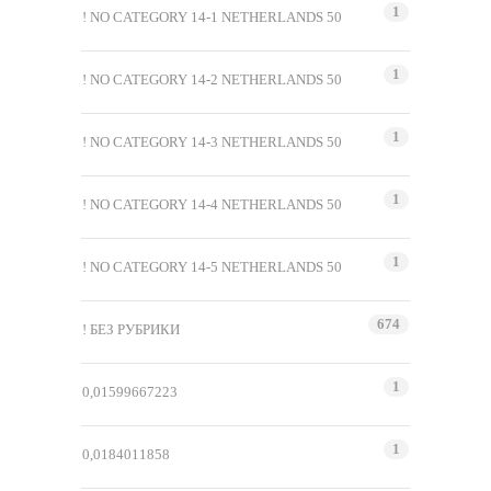
1
! NO CATEGORY 14-1 NETHERLANDS 50
1
! NO CATEGORY 14-2 NETHERLANDS 50
1
! NO CATEGORY 14-3 NETHERLANDS 50
1
! NO CATEGORY 14-4 NETHERLANDS 50
1
! NO CATEGORY 14-5 NETHERLANDS 50
674
! БЕЗ РУБРИКИ
1
0,01599667223
1
0,0184011858