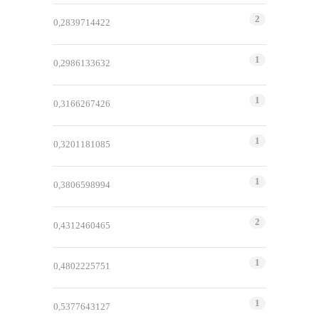
2
0,2839714422
1
0,2986133632
1
0,3166267426
1
0,3201181085
1
0,3806598994
2
0,4312460465
1
0,4802225751
1
0,5377643127