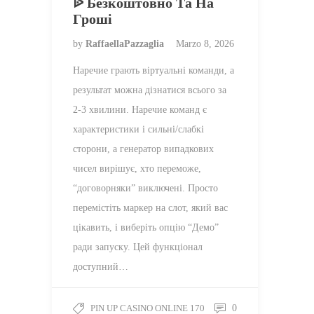
ᐉ Безкоштовно Та На
Гроші
by
RaffaellaPazzaglia
Marzo 8, 2026
Наречие грають віртуальні команди, а
результат можна дізнатися всього за
2-3 хвилини. Наречие команд є
характеристики і сильні/слабкі
сторони, а генератор випадкових
чисел вирішує, хто переможе,
“договорняки” виключені. Просто
перемістіть маркер на слот, який вас
цікавить, і виберіть опцію “Демо”
ради запуску. Цей функціонал
доступний…
PIN UP CASINO ONLINE 170
0