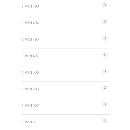
3
1 WIN 490
3
1 WIN 494
3
1 WIN 495
1
1 WIN 497
3
1 WIN 500
2
1 WIN 503
3
1 WIN 507
1
1 WIN 51