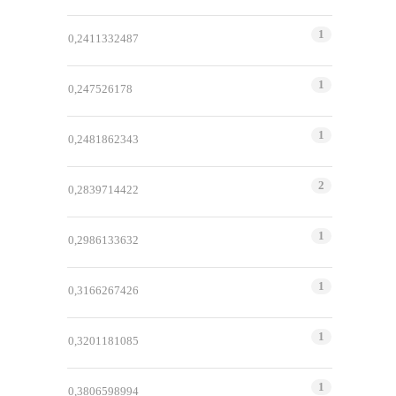
1
0,2411332487
1
0,247526178
1
0,2481862343
2
0,2839714422
1
0,2986133632
1
0,3166267426
1
0,3201181085
1
0,3806598994