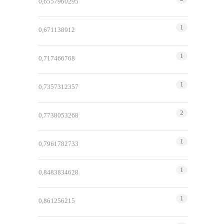
0,6557960295
1
0,671138912
1
0,717466768
1
0,7357312357
2
0,7738053268
1
0,7961782733
1
0,8483834628
1
0,861256215