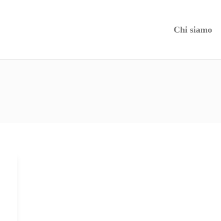
Chi siamo