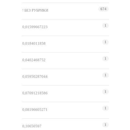
674
! БЕЗ РУБРИКИ
1
0,01599667223
1
0,0184011858
1
0,0402468752
1
0,05950287044
1
0,07091218586
1
0,08196605271
1
0,10650597