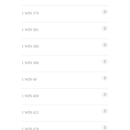
3
1 WIN 376
2
1 WIN 381
3
1 WIN 386
1
1 WIN 388
1
1 WIN 40
3
1 WIN 408
3
1 WIN 422
1
1 WIN 428