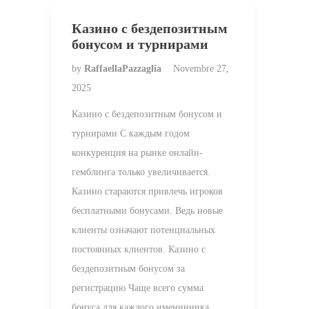
Казино с бездепозитным
бонусом и турнирами
by
RaffaellaPazzaglia
Novembre 27,
2025
Казино с бездепозитным бонусом и
турнирами С каждым годом
конкуренция на рынке онлайн-
гемблинга только увеличивается.
Казино стараются привлечь игроков
бесплатными бонусами. Ведь новые
клиенты означают потенциальных
постоянных клиентов. Казино с
бездепозитным бонусом за
регистрацию Чаще всего сумма
бонуса для каждого именинника