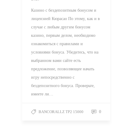
Казино с бездепозитным бонусом и
лицензией Кюрасао По этому, как и в
случае с любым другим бонусом
казино, первым делом, необходимо
ознакомиться с правилами и
условиями бонуса. Убедитесь, что на
выбранном вами сайте есть
предложение, позволяющее начать
игру непосредственно с
бездепозитного бонуса. Проверьте,
имеете ли…
BANCORALLZ TP2 15000
0