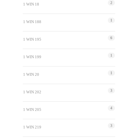
2
1 WIN 18
1
1 WIN 188
6
1 WIN 195
1
1 WIN 199
1
1 WIN 20
3
1 WIN 202
4
1 WIN 205
3
1 WIN 219