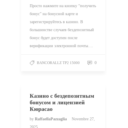
Просто нажмите на кнопку “получить
бонус” на бонусной карте и
зарегистрируйтесь в казино. В
большинстве случаев бездепозитный
бонус будет доступен после
верификации электронной почты….
BANCORALLZ TP2 15000
0
Казино с бездепозитным
бонусом и лицензией
Кюрасао
by
RaffaellaPazzaglia
Novembre 27,
2025