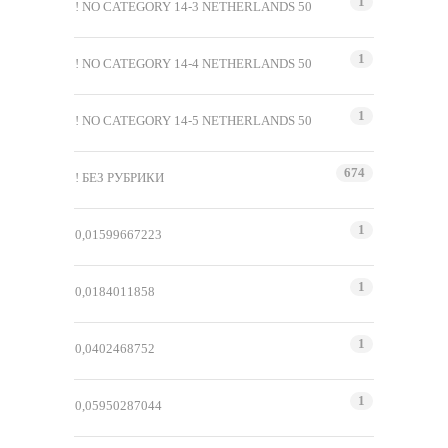
1
! NO CATEGORY 14-3 NETHERLANDS 50
1
! NO CATEGORY 14-4 NETHERLANDS 50
1
! NO CATEGORY 14-5 NETHERLANDS 50
674
! БЕЗ РУБРИКИ
1
0,01599667223
1
0,0184011858
1
0,0402468752
1
0,05950287044