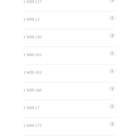
3
1 WIN 127
1
1 WIN 13
3
1 WIN 130
1
1 WIN 162
1
1 WIN 163
3
1 WIN 166
1
1 WIN 17
3
1 WIN 175