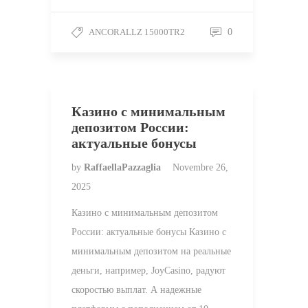
ANCORALLZ 15000TR2
0
Казино с минимальным
депозитом России:
актуальные бонусы
by
RaffaellaPazzaglia
Novembre 26,
2025
Казино с минимальным депозитом
России: актуальные бонусы Казино с
минимальным депозитом на реальные
деньги, например, JoyCasino, радуют
скоростью выплат. А надежные