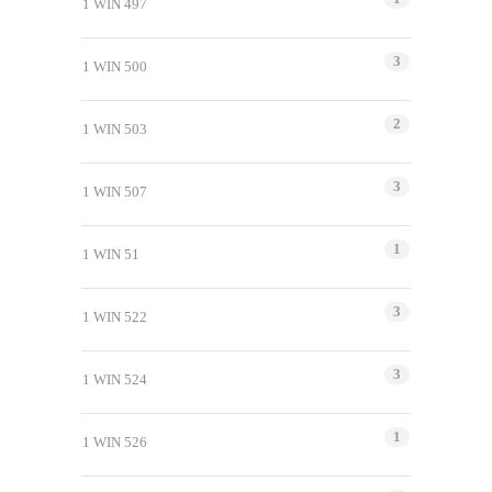
1 WIN 497
3
1 WIN 500
2
1 WIN 503
3
1 WIN 507
1
1 WIN 51
3
1 WIN 522
3
1 WIN 524
1
1 WIN 526