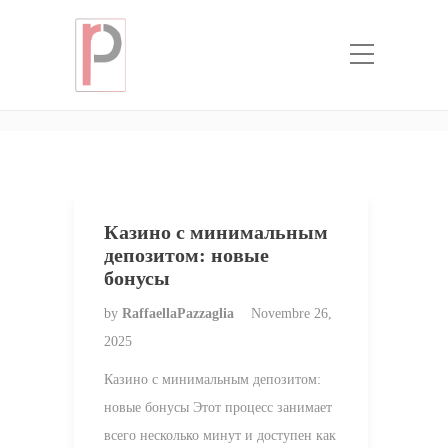
Categoria:
ancorallZ 15000TR2
Home
xn----7sbbilrebpcpc3azcfbs.xn--p1ai
ancorallZ 15000TR2
Казино с минимальным
депозитом: новые
бонусы
by
RaffaellaPazzaglia
Novembre 26,
2025
Казино с минимальным депозитом:
новые бонусы Этот процесс занимает
всего несколько минут и доступен как