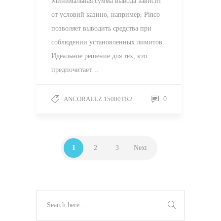
Минимальная сумма вывода зависит
от условий казино, например, Pinco
позволяет выводить средства при
соблюдении установленных лимитов.
Идеальное решение для тех, кто
предпочитает…
ANCORALLZ 15000TR2
0
1
2
3
Next