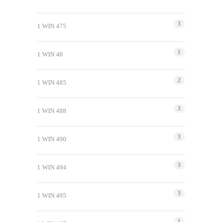
3
1 WIN 475
1
1 WIN 48
2
1 WIN 485
3
1 WIN 488
3
1 WIN 490
3
1 WIN 494
3
1 WIN 495
1