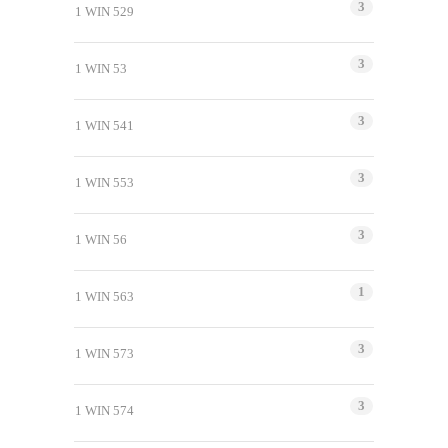
3
1 WIN 529
3
1 WIN 53
3
1 WIN 541
3
1 WIN 553
3
1 WIN 56
1
1 WIN 563
3
1 WIN 573
3
1 WIN 574