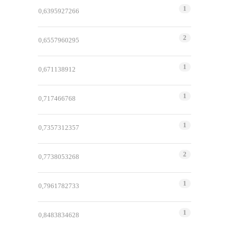
1
0,6395927266
2
0,6557960295
1
0,671138912
1
0,717466768
1
0,7357312357
2
0,7738053268
1
0,7961782733
1
0,8483834628