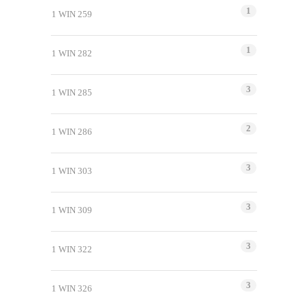
1
1 WIN 259
1
1 WIN 282
3
1 WIN 285
2
1 WIN 286
3
1 WIN 303
3
1 WIN 309
3
1 WIN 322
3
1 WIN 326