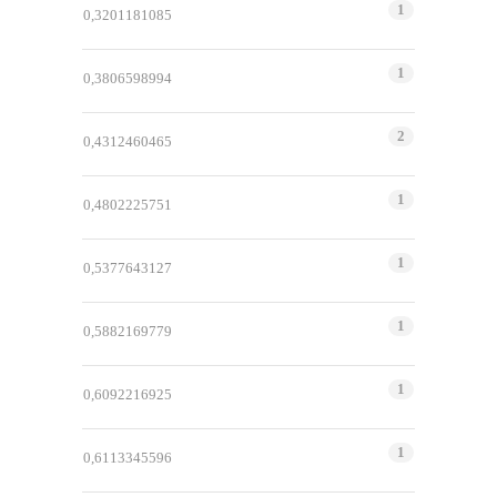
1
0,3201181085
1
0,3806598994
2
0,4312460465
1
0,4802225751
1
0,5377643127
1
0,5882169779
1
0,6092216925
1
0,6113345596