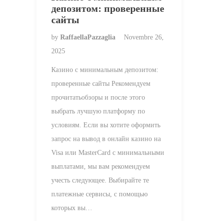
депозитом: проверенные
сайты
by
RaffaellaPazzaglia
Novembre 26,
2025
Казино с минимальным депозитом:
проверенные сайты Рекомендуем
прочитатьобзоры и после этого
выбрать лучшую платформу по
условиям. Если вы хотите оформить
запрос на вывод в онлайн казино на
Visa или MasterCard с минимальными
выплатами, мы вам рекомендуем
учесть следующее. Выбирайте те
платежные сервисы, с помощью
которых вы…