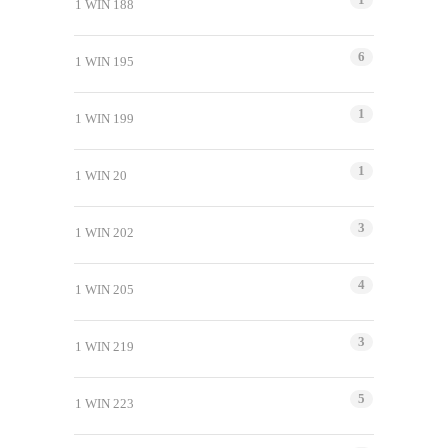
1 WIN 188
6
1 WIN 195
1
1 WIN 199
1
1 WIN 20
3
1 WIN 202
4
1 WIN 205
3
1 WIN 219
5
1 WIN 223