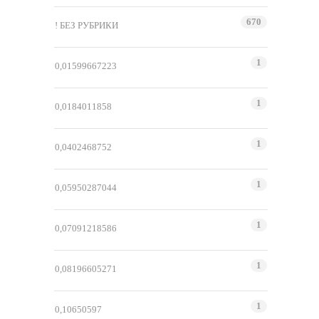
670
! БЕЗ РУБРИКИ
1
0,01599667223
1
0,0184011858
1
0,0402468752
1
0,05950287044
1
0,07091218586
1
0,08196605271
1
0,10650597