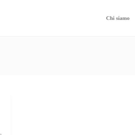
Chi siamo
a