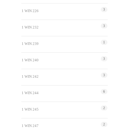
3
1 WIN 226
3
1 WIN 232
1
1 WIN 239
3
1 WIN 240
3
1 WIN 242
6
1 WIN 244
2
1 WIN 245
2
1 WIN 247