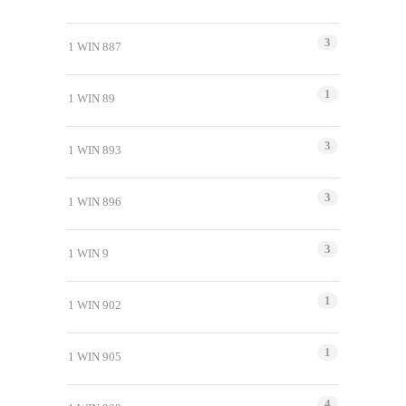
3
1 WIN 887
1
1 WIN 89
3
1 WIN 893
3
1 WIN 896
3
1 WIN 9
1
1 WIN 902
1
1 WIN 905
4