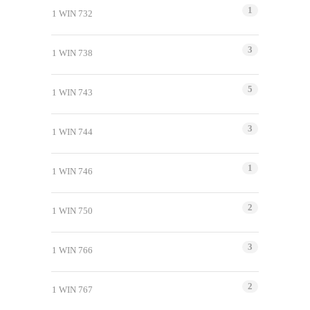
1
1 WIN 732
3
1 WIN 738
5
1 WIN 743
3
1 WIN 744
1
1 WIN 746
2
1 WIN 750
3
1 WIN 766
2
1 WIN 767