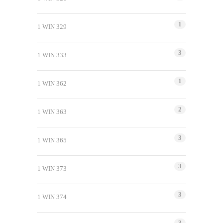
1
1 WIN 329
3
1 WIN 333
1
1 WIN 362
2
1 WIN 363
3
1 WIN 365
3
1 WIN 373
3
1 WIN 374
3