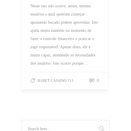
Nesse isto não ocorre, assim, mesmo
usuários o qual queiram começar
apostando bocado podem aproveitar. Isto
ajuda muito também no momento de
fazer o controle financeiro e praticar o
jogo responsável. Apesar disto, ele é
muito capaz, atendendo as necessidades
dos usuários. Isso ocorre porque…
B1BET CASSINO 713
0