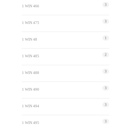
3
1 WIN 466
3
1 WIN 475
1
1 WIN 48
2
1 WIN 485
3
1 WIN 488
3
1 WIN 490
3
1 WIN 494
3
1 WIN 495