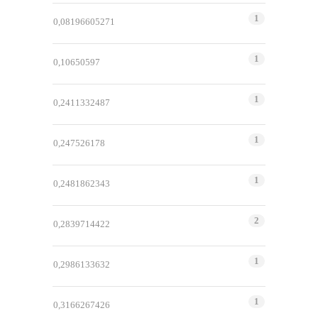
1
0,08196605271
1
0,10650597
1
0,2411332487
1
0,247526178
1
0,2481862343
2
0,2839714422
1
0,2986133632
1
0,3166267426