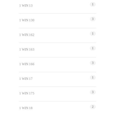
1
1 WIN 13
3
1 WIN 130
1
1 WIN 162
1
1 WIN 163
3
1 WIN 166
1
1 WIN 17
3
1 WIN 175
2
1 WIN 18