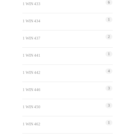
6
1 WIN 433
1
1 WIN 434
2
1 WIN 437
1
1 WIN 441
4
1 WIN 442
3
1 WIN 446
3
1 WIN 450
1
1 WIN 462