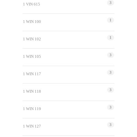
3
1 VIN 615
1
1 WIN 100
1
1 WIN 102
3
1 WIN 105
3
1 WIN 117
3
1 WIN 118
3
1 WIN 119
3
1 WIN 127