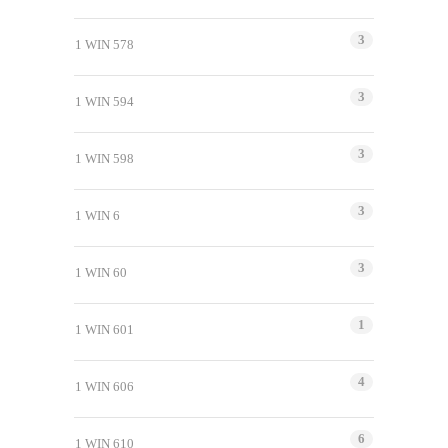
3
1 WIN 578
3
1 WIN 594
3
1 WIN 598
3
1 WIN 6
3
1 WIN 60
1
1 WIN 601
4
1 WIN 606
6
1 WIN 610