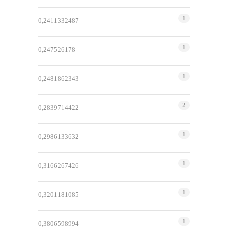
1
0,2411332487
1
0,247526178
1
0,2481862343
2
0,2839714422
1
0,2986133632
1
0,3166267426
1
0,3201181085
1
0,3806598994