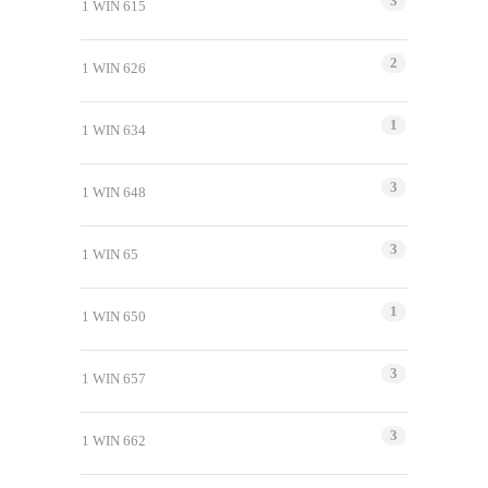
3
1 WIN 615
2
1 WIN 626
1
1 WIN 634
3
1 WIN 648
3
1 WIN 65
1
1 WIN 650
3
1 WIN 657
3
1 WIN 662