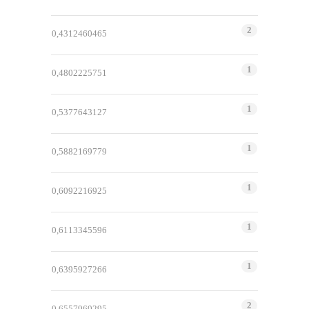
2
0,4312460465
1
0,4802225751
1
0,5377643127
1
0,5882169779
1
0,6092216925
1
0,6113345596
1
0,6395927266
2
0,6557960295