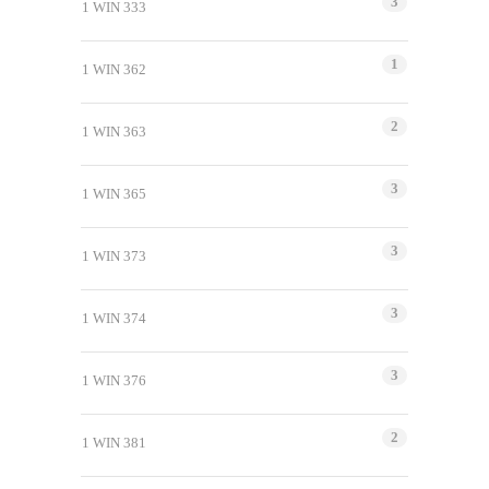
3
1 WIN 333
1
1 WIN 362
2
1 WIN 363
3
1 WIN 365
3
1 WIN 373
3
1 WIN 374
3
1 WIN 376
2
1 WIN 381