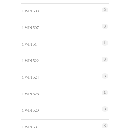
2
1 WIN 503
3
1 WIN 507
1
1 WIN 51
3
1 WIN 522
3
1 WIN 524
1
1 WIN 526
3
1 WIN 529
3
1 WIN 53