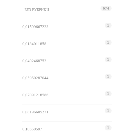
674
! БЕЗ РУБРИКИ
1
0,01599667223
1
0,0184011858
1
0,0402468752
1
0,05950287044
1
0,07091218586
1
0,08196605271
1
0,10650597