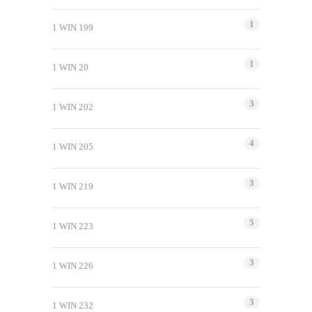
1
1 WIN 199
1
1 WIN 20
3
1 WIN 202
4
1 WIN 205
3
1 WIN 219
5
1 WIN 223
3
1 WIN 226
3
1 WIN 232