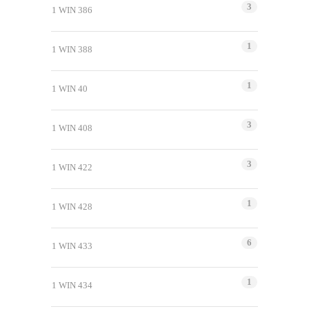
3
1 WIN 386
1
1 WIN 388
1
1 WIN 40
3
1 WIN 408
3
1 WIN 422
1
1 WIN 428
6
1 WIN 433
1
1 WIN 434