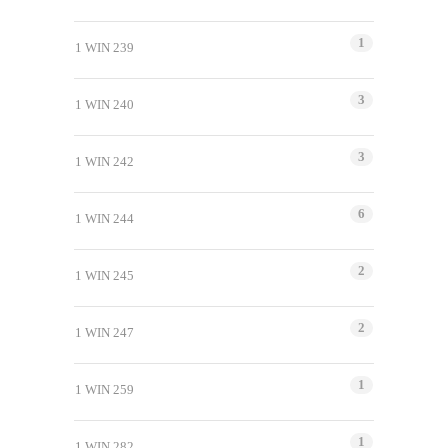
1
1 WIN 239
3
1 WIN 240
3
1 WIN 242
6
1 WIN 244
2
1 WIN 245
2
1 WIN 247
1
1 WIN 259
1
1 WIN 282