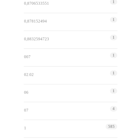
1
0,8706533551
1
0,878152494
1
0,8832594723
1
007
1
02.02
1
06
4
07
585
1