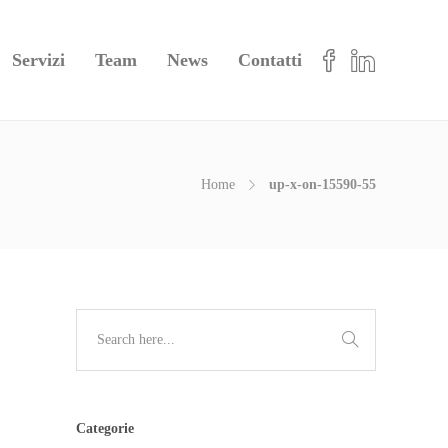
Servizi
Team
News
Contatti
Home
up-x-on-15590-55
Categorie