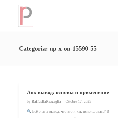
Categoria:
up-x-on-15590-55
Апх вывод: основы и применение
by
RaffaellaPazzaglia
Ottobre 17, 2025
Всё о ап х вывод: что это и как использовать? В