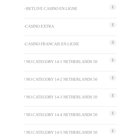
1
–BETLIVE CASINO EN LIGNE
1
-CASINO EXTRA
3
-CASINO FRANCAIS EN LIGNE
1
! NO CATEGORY 14-1 NETHERLANDS 50
1
! NO CATEGORY 14-2 NETHERLANDS 50
1
! NO CATEGORY 14-3 NETHERLANDS 50
1
! NO CATEGORY 14-4 NETHERLANDS 50
1
! NO CATEGORY 14-5 NETHERLANDS 50