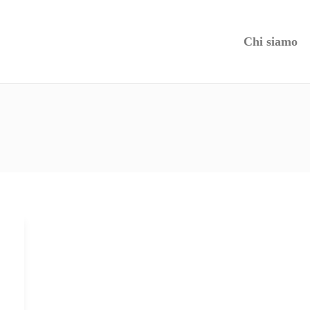
Chi siamo