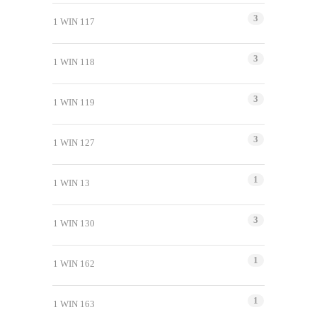
3
1 WIN 117
3
1 WIN 118
3
1 WIN 119
3
1 WIN 127
1
1 WIN 13
3
1 WIN 130
1
1 WIN 162
1
1 WIN 163