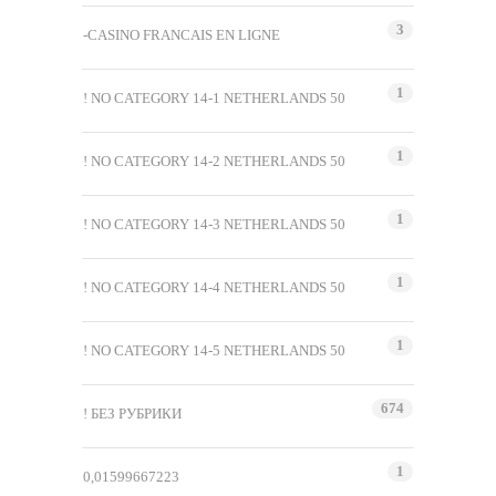
3
-CASINO FRANCAIS EN LIGNE
1
! NO CATEGORY 14-1 NETHERLANDS 50
1
! NO CATEGORY 14-2 NETHERLANDS 50
1
! NO CATEGORY 14-3 NETHERLANDS 50
1
! NO CATEGORY 14-4 NETHERLANDS 50
1
! NO CATEGORY 14-5 NETHERLANDS 50
674
! БЕЗ РУБРИКИ
1
0,01599667223