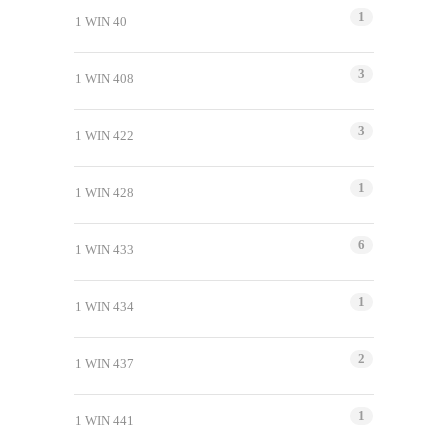
1
1 WIN 40
3
1 WIN 408
3
1 WIN 422
1
1 WIN 428
6
1 WIN 433
1
1 WIN 434
2
1 WIN 437
1
1 WIN 441