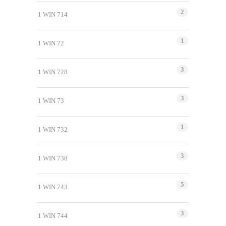
2
1 WIN 714
1
1 WIN 72
3
1 WIN 728
3
1 WIN 73
1
1 WIN 732
3
1 WIN 738
5
1 WIN 743
3
1 WIN 744