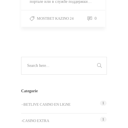
портале или в службе поддержки…
MOSTBET KAZINO 24
0
Categorie
1
–BETLIVE CASINO EN LIGNE
1
-CASINO EXTRA