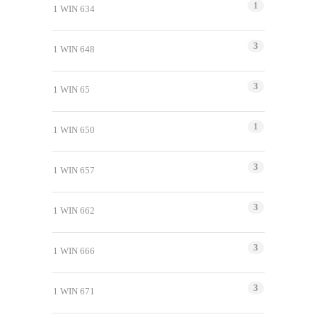
1
1 WIN 634
3
1 WIN 648
3
1 WIN 65
1
1 WIN 650
3
1 WIN 657
3
1 WIN 662
3
1 WIN 666
3
1 WIN 671