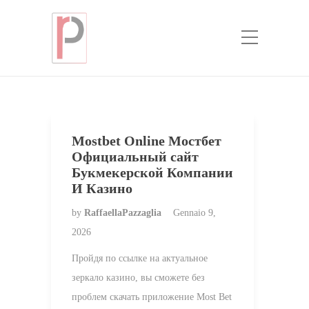
Categoria:
Mostbet Kazino 24
Home
Mostbet Kazino 24
Mostbet Online Мостбет
Официальный сайт
Букмекерской Компании
И Казино
by
RaffaellaPazzaglia
Gennaio 9,
2026
Пройдя по ссылке на актуальное
зеркало казино, вы сможете без
проблем скачать приложение Most Bet