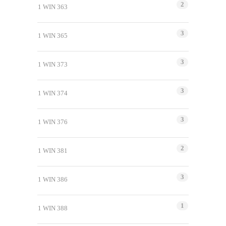
2
1 WIN 363
3
1 WIN 365
3
1 WIN 373
3
1 WIN 374
3
1 WIN 376
2
1 WIN 381
3
1 WIN 386
1
1 WIN 388