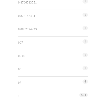
1
0,8706533551
1
0,878152494
1
0,8832594723
1
007
1
02.02
1
06
4
07
594
1