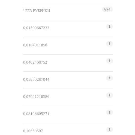
674
! БЕЗ РУБРИКИ
1
0,01599667223
1
0,0184011858
1
0,0402468752
1
0,05950287044
1
0,07091218586
1
0,08196605271
1
0,10650597