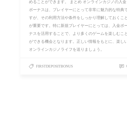
めることができます。 まとめ オンラインカジノの入金
ボーナスは、プレイヤーにとって非常に魅力的な特典
すが、その利用方法や条件をしっかり理解しておくこ
が重要です。特に新規プレイヤーにとっては、入金ボ
ナスを活用することで、より多くのゲームを楽しむこ
ができる機会となります。正しい情報をもとに、楽し
オンラインカジノライフを送りましょう。
FIRSTDEPOSITBONUS