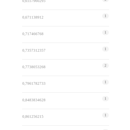
0,6557960295
1
0,671138912
1
0,717466768
1
0,7357312357
2
0,7738053268
1
0,7961782733
1
0,8483834628
1
0,861256215