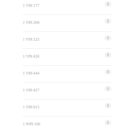
3
1 VIN 177
2
1 VIN 208
1
1 VIN 325
3
1 VIN 426
3
1 VIN 444
1
1 VIN 457
3
1 VIN 615
1
1 WIN 100