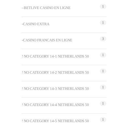
1
–BETLIVE CASINO EN LIGNE
1
-CASINO EXTRA
3
-CASINO FRANCAIS EN LIGNE
1
! NO CATEGORY 14-1 NETHERLANDS 50
1
! NO CATEGORY 14-2 NETHERLANDS 50
1
! NO CATEGORY 14-3 NETHERLANDS 50
1
! NO CATEGORY 14-4 NETHERLANDS 50
1
! NO CATEGORY 14-5 NETHERLANDS 50