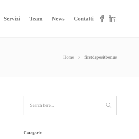
Servizi
Team
News
Contatti
Home
firstdepositbonus
Categorie