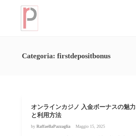
Categoria:
firstdepositbonus
オンラインカジノ 入金ボーナスの魅力
と利用方法
by
RaffaellaPazzaglia
Maggio 15, 2025