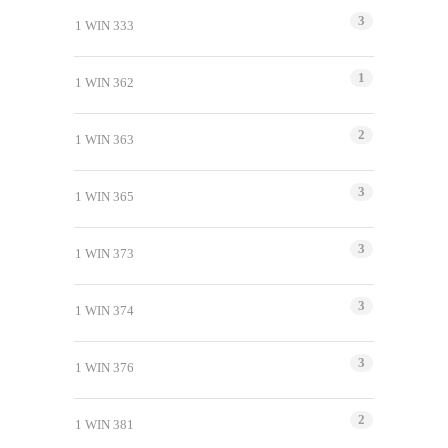
3
1 WIN 333
1
1 WIN 362
2
1 WIN 363
3
1 WIN 365
3
1 WIN 373
3
1 WIN 374
3
1 WIN 376
2
1 WIN 381