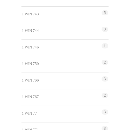
5
1 WIN 743
3
1 WIN 744
1
1 WIN 746
2
1 WIN 750
3
1 WIN 766
2
1 WIN 767
3
1 WIN 77
3
1 WIN 771