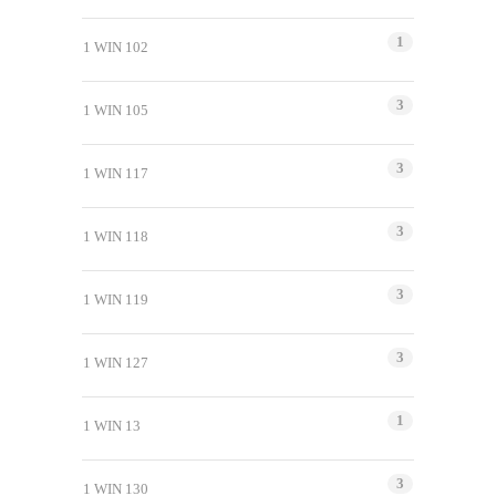
1
1 WIN 102
3
1 WIN 105
3
1 WIN 117
3
1 WIN 118
3
1 WIN 119
3
1 WIN 127
1
1 WIN 13
3
1 WIN 130