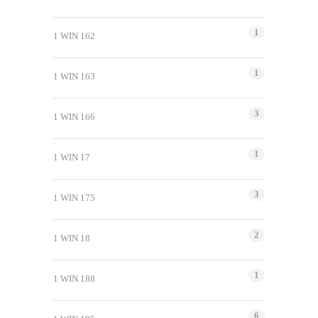
1
1 WIN 162
1
1 WIN 163
3
1 WIN 166
1
1 WIN 17
3
1 WIN 175
2
1 WIN 18
1
1 WIN 188
6