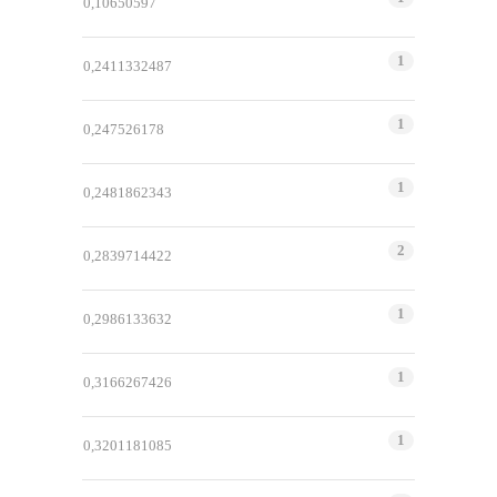
0,10650597
1
0,2411332487
1
0,247526178
1
0,2481862343
2
0,2839714422
1
0,2986133632
1
0,3166267426
1
0,3201181085