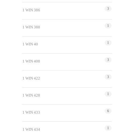
3
1 WIN 386
1
1 WIN 388
1
1 WIN 40
3
1 WIN 408
3
1 WIN 422
1
1 WIN 428
6
1 WIN 433
1
1 WIN 434