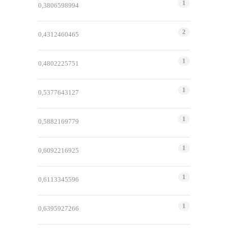
1
0,3806598994
2
0,4312460465
1
0,4802225751
1
0,5377643127
1
0,5882169779
1
0,6092216925
1
0,6113345596
1
0,6395927266