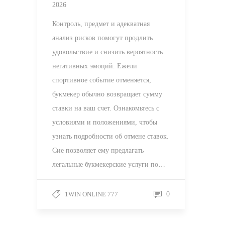
2026
Контроль, предмет и адекватная
анализ рисков помогут продлить
удовольствие и снизить вероятность
негативных эмоций. Ежели
спортивное событие отменяется,
букмекер обычно возвращает сумму
ставки на ваш счет. Ознакомьтесь с
условиями и положениями, чтобы
узнать подробности об отмене ставок.
Сие позволяет ему предлагать
легальные букмекерские услуги по…
1WIN ONLINE 777
0