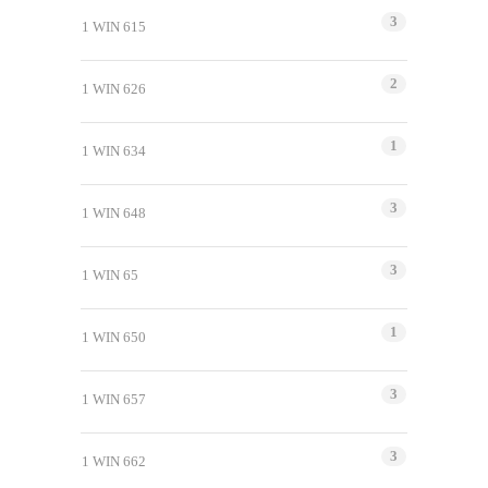
3
1 WIN 615
2
1 WIN 626
1
1 WIN 634
3
1 WIN 648
3
1 WIN 65
1
1 WIN 650
3
1 WIN 657
3
1 WIN 662