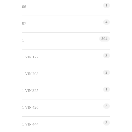
1
06
4
07
594
1
3
1 VIN 177
2
1 VIN 208
1
1 VIN 325
3
1 VIN 426
3
1 VIN 444