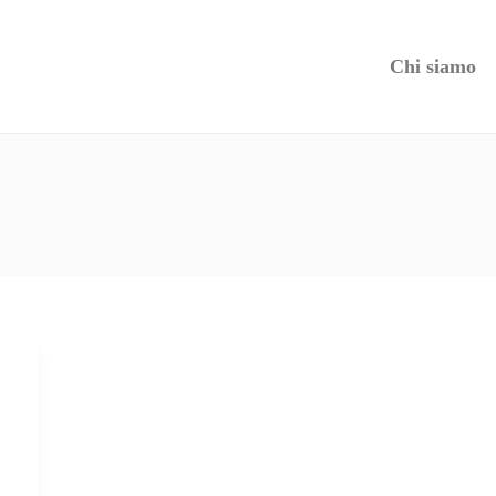
Chi siamo