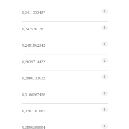
1
0,2411332487
1
0,247526178
1
0,2481862343
2
0,2839714422
1
0,2986133632
1
0,3166267426
1
0,3201181085
1
0,3806598994