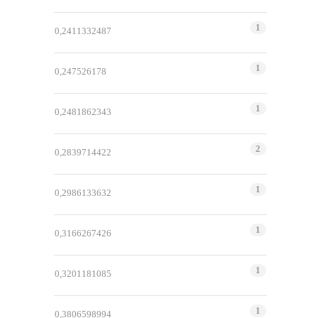
1
0,2411332487
1
0,247526178
1
0,2481862343
2
0,2839714422
1
0,2986133632
1
0,3166267426
1
0,3201181085
1
0,3806598994