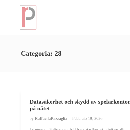
Categoria:
28
Datasäkerhet och skydd av spelarkonto
på nätet
by
RaffaellaPazzaglia
Febbraio 19, 2026
I dagens digitaliserade värld har datasäkerhet blivit en allt