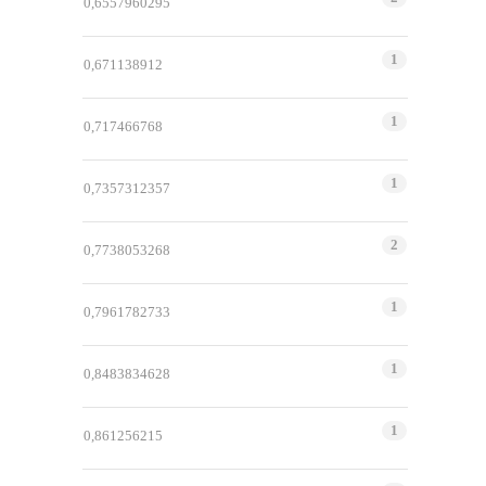
0,6557960295
1
0,671138912
1
0,717466768
1
0,7357312357
2
0,7738053268
1
0,7961782733
1
0,8483834628
1
0,861256215