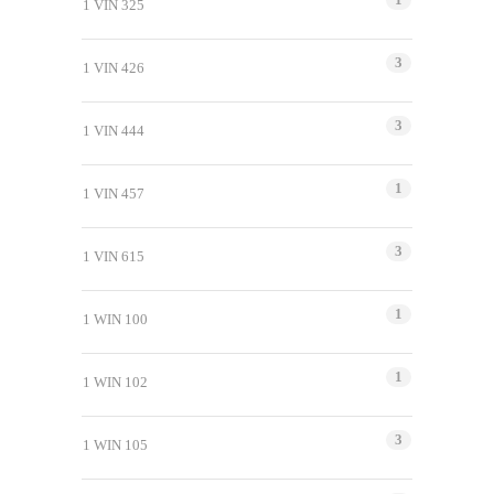
1 VIN 325
3
1 VIN 426
3
1 VIN 444
1
1 VIN 457
3
1 VIN 615
1
1 WIN 100
1
1 WIN 102
3
1 WIN 105