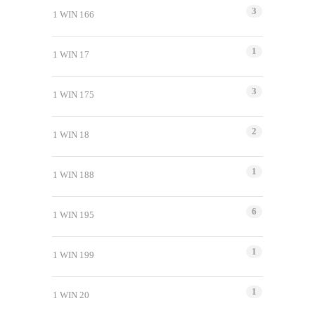
3
1 WIN 166
1
1 WIN 17
3
1 WIN 175
2
1 WIN 18
1
1 WIN 188
6
1 WIN 195
1
1 WIN 199
1
1 WIN 20