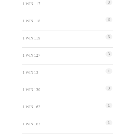
3
1 WIN 117
3
1 WIN 118
3
1 WIN 119
3
1 WIN 127
1
1 WIN 13
3
1 WIN 130
1
1 WIN 162
1
1 WIN 163