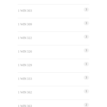
3
1 WIN 303
3
1 WIN 309
3
1 WIN 322
3
1 WIN 326
1
1 WIN 329
3
1 WIN 333
1
1 WIN 362
2
1 WIN 363