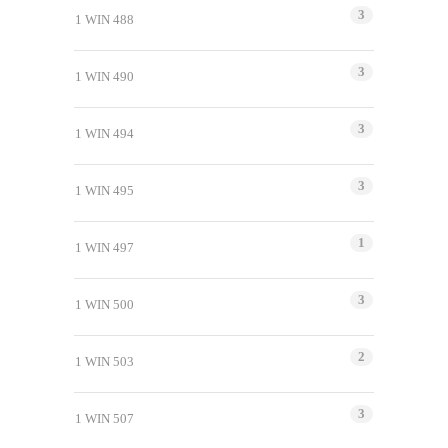
3
1 WIN 488
3
1 WIN 490
3
1 WIN 494
3
1 WIN 495
1
1 WIN 497
3
1 WIN 500
2
1 WIN 503
3
1 WIN 507