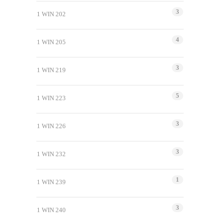
3
1 WIN 202
4
1 WIN 205
3
1 WIN 219
5
1 WIN 223
3
1 WIN 226
3
1 WIN 232
1
1 WIN 239
3
1 WIN 240