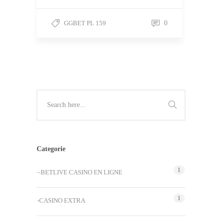
GGBET PL 159
0
Categorie
1
–BETLIVE CASINO EN LIGNE
1
-CASINO EXTRA