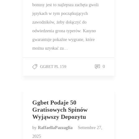
bonusy jest to najlepsza zachęta gwoli
językach w tym początkujących
zawodników, żeby dołączyć do
odwiedzenia grona typerów. Kasyno
gwarantuje pokaźne wygrane, które
można uzyskać za…
GGBET PL 159
0
Ggbet Podaje 50
Gratisowych Spinów
Wyjąwszy Depozytu
by
RaffaellaPazzaglia
Settembre 27,
2025