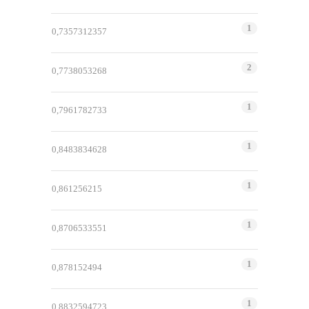
1
0,7357312357
2
0,7738053268
1
0,7961782733
1
0,8483834628
1
0,861256215
1
0,8706533551
1
0,878152494
1
0,8832594723