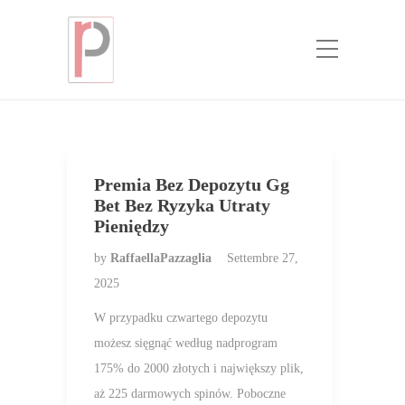
Categoria:
Ggbet Pl 159
Home
Ggbet Pl 159
Premia Bez Depozytu Gg
Bet Bez Ryzyka Utraty
Pieniędzy
by
RaffaellaPazzaglia
Settembre 27,
2025
W przypadku czwartego depozytu
możesz sięgnąć według nadprogram
175% do 2000 złotych i największy plik,
aż 225 darmowych spinów. Poboczne