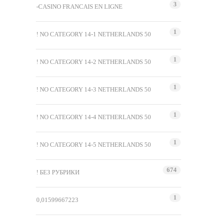
3
-CASINO FRANCAIS EN LIGNE
1
! NO CATEGORY 14-1 NETHERLANDS 50
1
! NO CATEGORY 14-2 NETHERLANDS 50
1
! NO CATEGORY 14-3 NETHERLANDS 50
1
! NO CATEGORY 14-4 NETHERLANDS 50
1
! NO CATEGORY 14-5 NETHERLANDS 50
674
! БЕЗ РУБРИКИ
1
0,01599667223