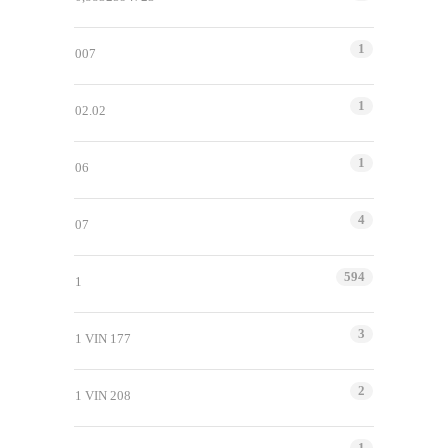
1
007
1
02.02
1
06
4
07
594
1
3
1 VIN 177
2
1 VIN 208
1