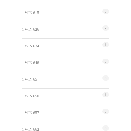
3
1 WIN 615
2
1 WIN 626
1
1 WIN 634
3
1 WIN 648
3
1 WIN 65
1
1 WIN 650
3
1 WIN 657
3
1 WIN 662