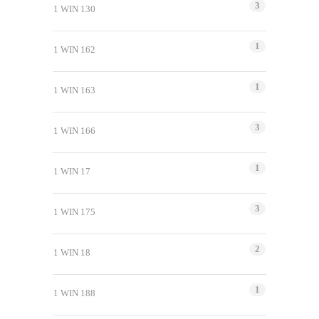
3
1 WIN 130
1
1 WIN 162
1
1 WIN 163
3
1 WIN 166
1
1 WIN 17
3
1 WIN 175
2
1 WIN 18
1
1 WIN 188