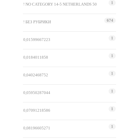
1
! NO CATEGORY 14-5 NETHERLANDS 50
674
! БЕЗ РУБРИКИ
1
0,01599667223
1
0,0184011858
1
0,0402468752
1
0,05950287044
1
0,07091218586
1
0,08196605271