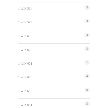
3
1 WIN 594
3
1 WIN 598
3
1 WIN 6
3
1 WIN 60
1
1 WIN 601
4
1 WIN 606
6
1 WIN 610
3
1 WIN 611