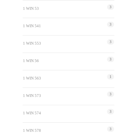
3
1 WIN 53
3
1 WIN 541
3
1 WIN 553
3
1 WIN 56
1
1 WIN 563
3
1 WIN 573
3
1 WIN 574
3
1 WIN 578