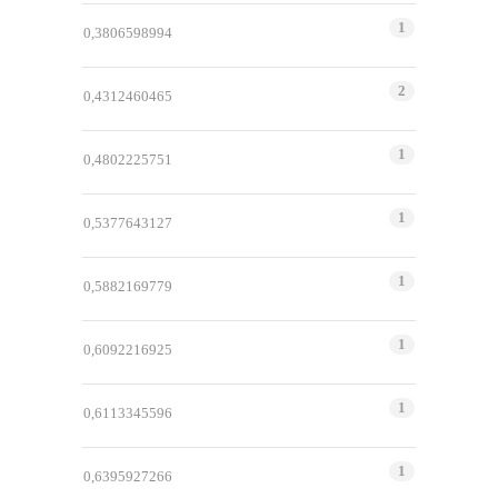
1
0,3806598994
2
0,4312460465
1
0,4802225751
1
0,5377643127
1
0,5882169779
1
0,6092216925
1
0,6113345596
1
0,6395927266