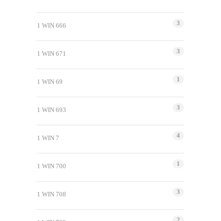
3
1 WIN 666
3
1 WIN 671
1
1 WIN 69
3
1 WIN 693
4
1 WIN 7
1
1 WIN 700
3
1 WIN 708
2