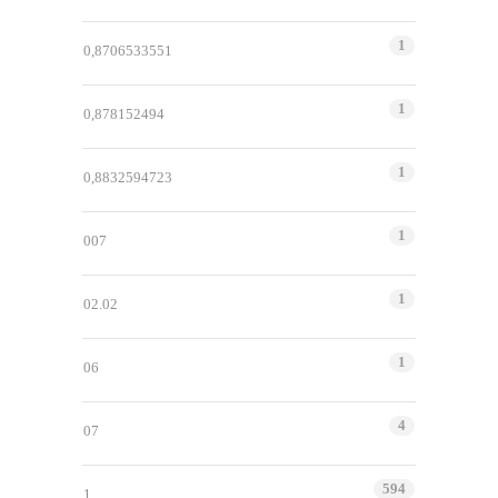
1
0,8706533551
1
0,878152494
1
0,8832594723
1
007
1
02.02
1
06
4
07
594
1