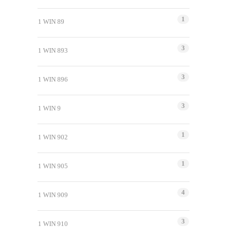
1
1 WIN 89
3
1 WIN 893
3
1 WIN 896
3
1 WIN 9
1
1 WIN 902
1
1 WIN 905
4
1 WIN 909
3
1 WIN 910