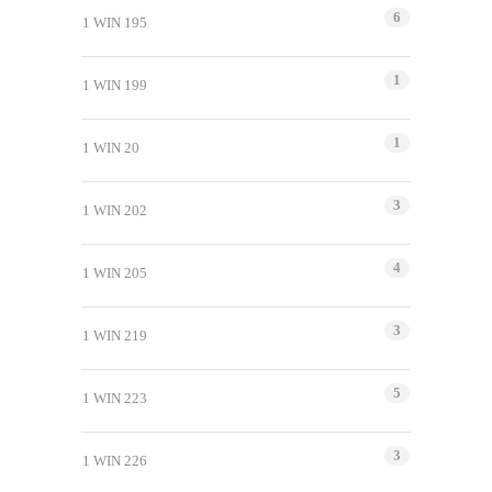
6
1 WIN 195
1
1 WIN 199
1
1 WIN 20
3
1 WIN 202
4
1 WIN 205
3
1 WIN 219
5
1 WIN 223
3
1 WIN 226