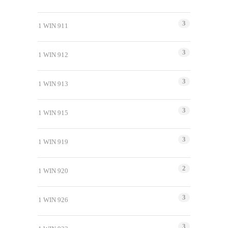
3
1 WIN 911
3
1 WIN 912
3
1 WIN 913
3
1 WIN 915
3
1 WIN 919
2
1 WIN 920
3
1 WIN 926
3