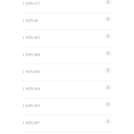
3
1 WIN 475
1
1 WIN 48
2
1 WIN 485
3
1 WIN 488
3
1 WIN 490
3
1 WIN 494
3
1 WIN 495
1
1 WIN 497