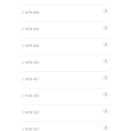
3
1 WIN 488
3
1 WIN 490
3
1 WIN 494
3
1 WIN 495
1
1 WIN 497
3
1 WIN 500
2
1 WIN 503
3
1 WIN 507