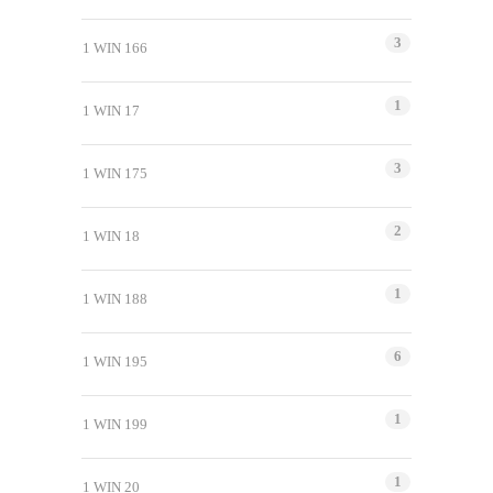
3
1 WIN 166
1
1 WIN 17
3
1 WIN 175
2
1 WIN 18
1
1 WIN 188
6
1 WIN 195
1
1 WIN 199
1
1 WIN 20