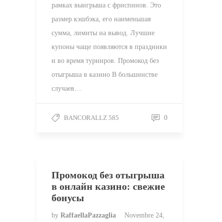
рамках выигрыша с фриспинов. Это
размер кэшбэка, его наименьшая
сумма, лимиты на вывод. Лучшие
купоны чаще появляются в праздники
и во время турниров. Промокод без
отыгрыша в казино В большинстве
случаев…
BANCORALLZ 585
0
Промокод без отыгрыша
в онлайн казино: свежие
бонусы
by
RaffaellaPazzaglia
Novembre 24,