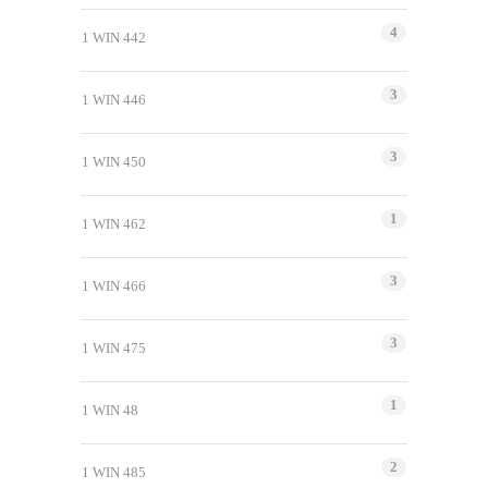
4
1 WIN 442
3
1 WIN 446
3
1 WIN 450
1
1 WIN 462
3
1 WIN 466
3
1 WIN 475
1
1 WIN 48
2
1 WIN 485