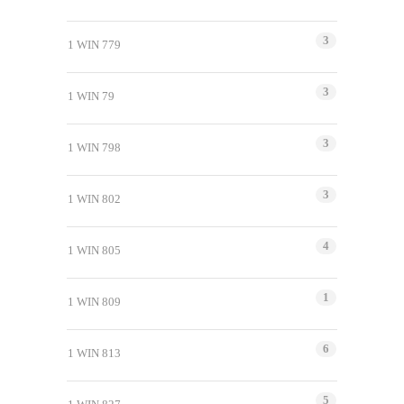
3
1 WIN 779
3
1 WIN 79
3
1 WIN 798
3
1 WIN 802
4
1 WIN 805
1
1 WIN 809
6
1 WIN 813
5