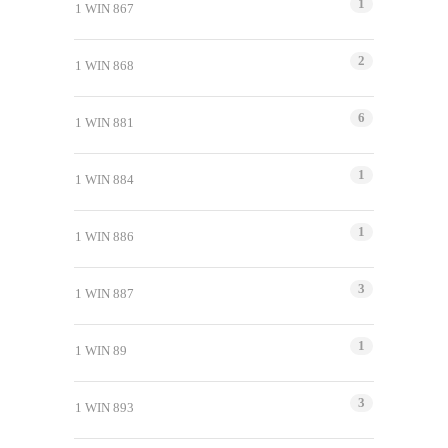
1
1 WIN 867
2
1 WIN 868
6
1 WIN 881
1
1 WIN 884
1
1 WIN 886
3
1 WIN 887
1
1 WIN 89
3
1 WIN 893