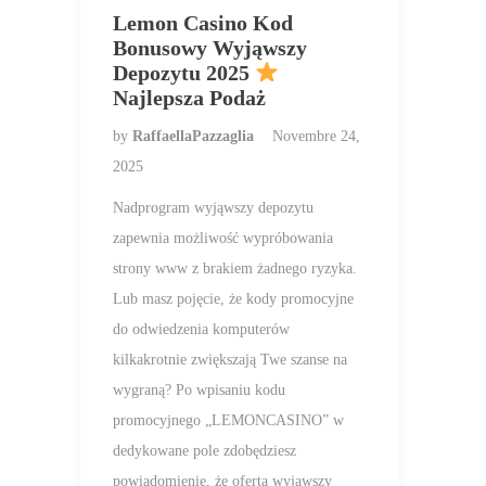
Lemon Casino Kod
Bonusowy Wyjąwszy
Depozytu 2025
Najlepsza Podaż
by
RaffaellaPazzaglia
Novembre 24,
2025
Nadprogram wyjąwszy depozytu
zapewnia możliwość wypróbowania
strony www z brakiem żadnego ryzyka.
Lub masz pojęcie, że kody promocyjne
do odwiedzenia komputerów
kilkakrotnie zwiększają Twe szanse na
wygraną? Po wpisaniu kodu
promocyjnego „LEMONCASINO” w
dedykowane pole zdobędziesz
powiadomienie, że oferta wyjąwszy