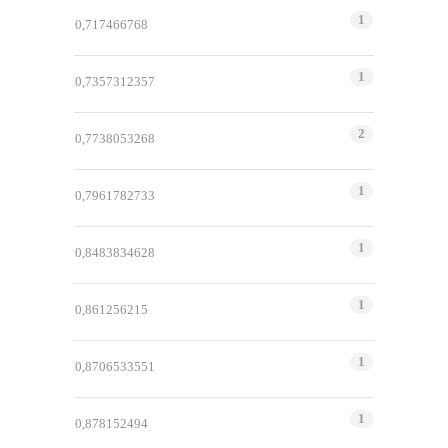
1
0,717466768
1
0,7357312357
2
0,7738053268
1
0,7961782733
1
0,8483834628
1
0,861256215
1
0,8706533551
1
0,878152494