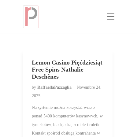
Categoria:
Lemon Casino Pl 801
Home
Lemon Casino Pl 801
Lemon Casino Pięćdziesiąt
Free Spins Nathalie
Deschênes
by
RaffaellaPazzaglia
Novembre 24,
2025
Na systemie można korzystać wraz z
ponad 5400 komputerów kasynowych, w
tym slotów, blackjacka, scrable i ruletki.
Kontakt spośród obsługą kontrahenta w