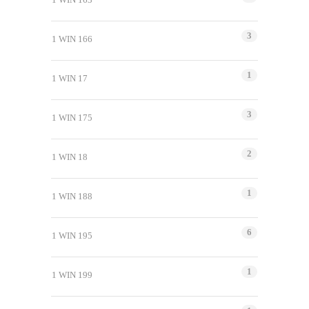
3
1 WIN 166
1
1 WIN 17
3
1 WIN 175
2
1 WIN 18
1
1 WIN 188
6
1 WIN 195
1
1 WIN 199