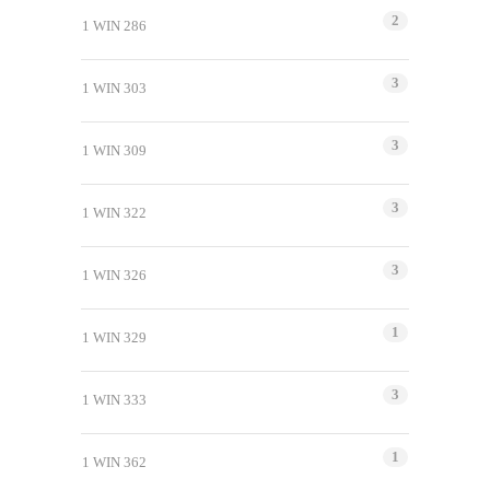
2
1 WIN 286
3
1 WIN 303
3
1 WIN 309
3
1 WIN 322
3
1 WIN 326
1
1 WIN 329
3
1 WIN 333
1
1 WIN 362