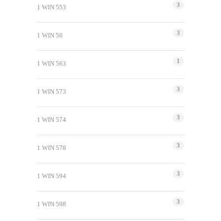
3
1 WIN 553
3
1 WIN 56
1
1 WIN 563
3
1 WIN 573
3
1 WIN 574
3
1 WIN 578
3
1 WIN 594
3
1 WIN 598