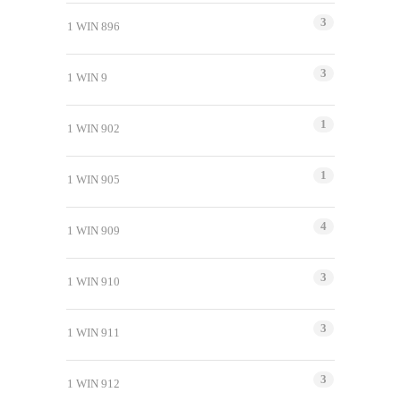
3
1 WIN 896
3
1 WIN 9
1
1 WIN 902
1
1 WIN 905
4
1 WIN 909
3
1 WIN 910
3
1 WIN 911
3
1 WIN 912