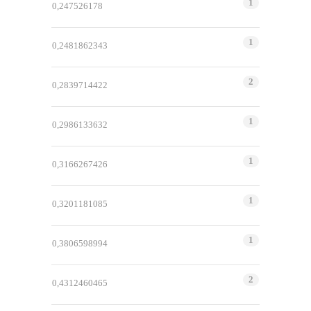
1
0,247526178
1
0,2481862343
2
0,2839714422
1
0,2986133632
1
0,3166267426
1
0,3201181085
1
0,3806598994
2
0,4312460465