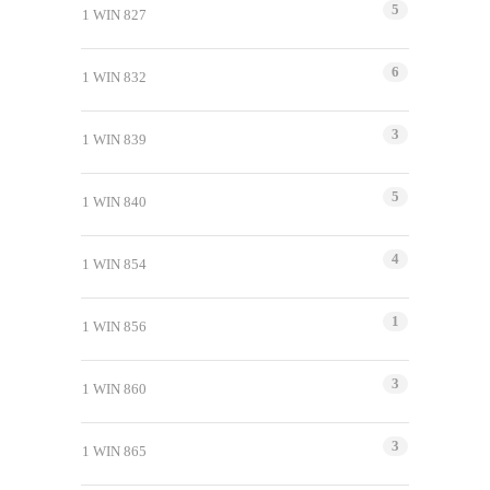
5
1 WIN 827
6
1 WIN 832
3
1 WIN 839
5
1 WIN 840
4
1 WIN 854
1
1 WIN 856
3
1 WIN 860
3
1 WIN 865