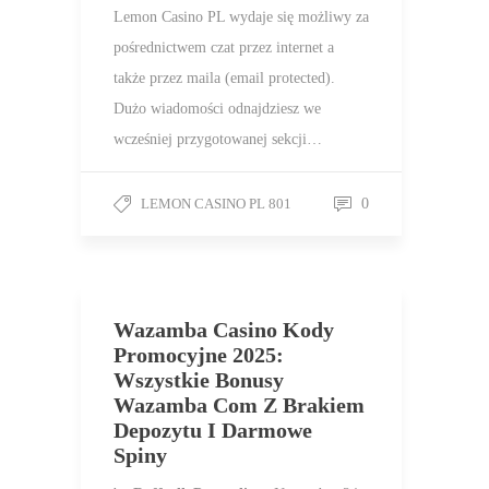
Lemon Casino PL wydaje się możliwy za
pośrednictwem czat przez internet a
także przez maila (email protected).
Dużo wiadomości odnajdziesz we
wcześniej przygotowanej sekcji…
LEMON CASINO PL 801
0
Wazamba Casino Kody
Promocyjne 2025:
Wszystkie Bonusy
Wazamba Com Z Brakiem
Depozytu I Darmowe
Spiny