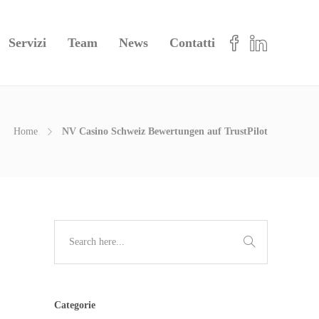
Servizi
Team
News
Contatti
Home
NV Casino Schweiz Bewertungen auf TrustPilot
Categorie