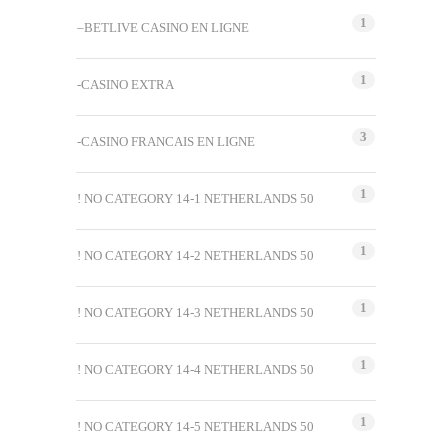
1
–BETLIVE CASINO EN LIGNE
1
-CASINO EXTRA
3
-CASINO FRANCAIS EN LIGNE
1
! NO CATEGORY 14-1 NETHERLANDS 50
1
! NO CATEGORY 14-2 NETHERLANDS 50
1
! NO CATEGORY 14-3 NETHERLANDS 50
1
! NO CATEGORY 14-4 NETHERLANDS 50
1
! NO CATEGORY 14-5 NETHERLANDS 50