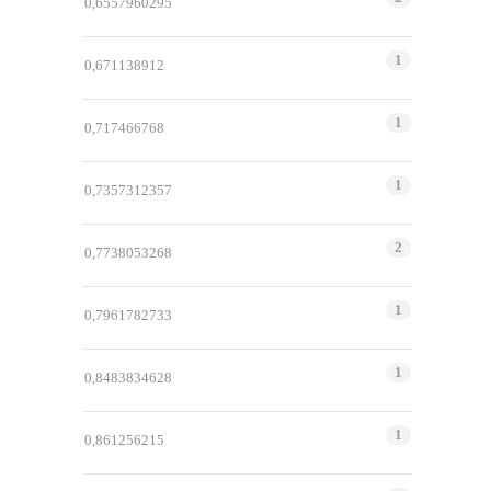
0,6557960295
1
0,671138912
1
0,717466768
1
0,7357312357
2
0,7738053268
1
0,7961782733
1
0,8483834628
1
0,861256215