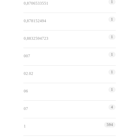
1
0,8706533551
1
0,878152494
1
0,8832594723
1
007
1
02.02
1
06
4
07
594
1