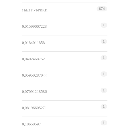
674
! БЕЗ РУБРИКИ
1
0,01599667223
1
0,0184011858
1
0,0402468752
1
0,05950287044
1
0,07091218586
1
0,08196605271
1
0,10650597