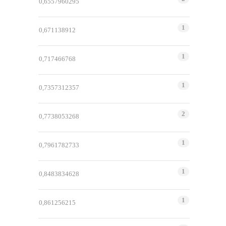
0,6557960295
1
0,671138912
1
0,717466768
1
0,7357312357
2
0,7738053268
1
0,7961782733
1
0,8483834628
1
0,861256215