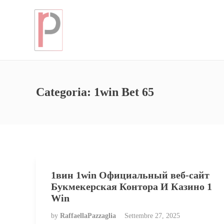
Categoria:
1win Bet 65
1вин 1win Официальный веб-сайт ️
Букмекерская Контора И Казино 1
Win
by
RaffaellaPazzaglia
Settembre 27, 2025