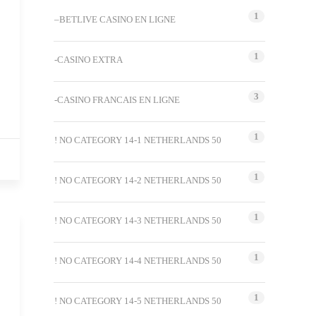
1
–BETLIVE CASINO EN LIGNE
1
-CASINO EXTRA
3
-CASINO FRANCAIS EN LIGNE
1
! NO CATEGORY 14-1 NETHERLANDS 50
1
! NO CATEGORY 14-2 NETHERLANDS 50
1
! NO CATEGORY 14-3 NETHERLANDS 50
1
! NO CATEGORY 14-4 NETHERLANDS 50
1
! NO CATEGORY 14-5 NETHERLANDS 50