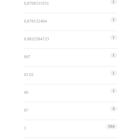
1
0,8706533551
1
0,878152494
1
0,8832594723
1
007
1
02.02
1
06
4
07
594
1