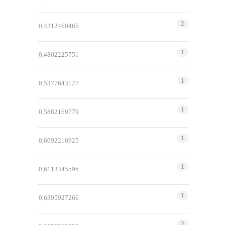
2
0,4312460465
1
0,4802225751
1
0,5377643127
1
0,5882169779
1
0,6092216925
1
0,6113345596
1
0,6395927266
2