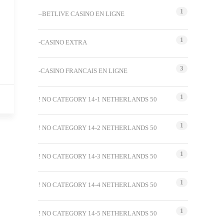
1
–BETLIVE CASINO EN LIGNE
1
-CASINO EXTRA
3
-CASINO FRANCAIS EN LIGNE
1
! NO CATEGORY 14-1 NETHERLANDS 50
1
! NO CATEGORY 14-2 NETHERLANDS 50
1
! NO CATEGORY 14-3 NETHERLANDS 50
1
! NO CATEGORY 14-4 NETHERLANDS 50
1
! NO CATEGORY 14-5 NETHERLANDS 50