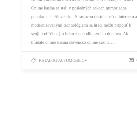
Online kasína sa stali v posledných rokoch mimoriadne
populárne na Slovensku. S rastúcou dostupnosťou internetu a
modernizovanými technológiami sa hráči môžu pripojiť k
svojim obľúbeným hrám z pohodlia svojho domova. Ak
hľadáte online kasína slovensko online casina,…
KATALOG-AUTOMOBILOV