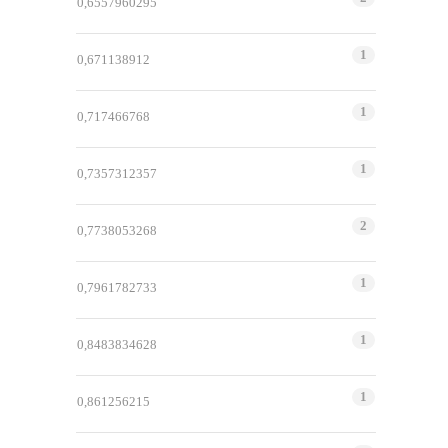
0,6557960295
1
0,671138912
1
0,717466768
1
0,7357312357
2
0,7738053268
1
0,7961782733
1
0,8483834628
1
0,861256215