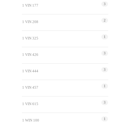
3
1 VIN 177
2
1 VIN 208
1
1 VIN 325
3
1 VIN 426
3
1 VIN 444
1
1 VIN 457
3
1 VIN 615
1
1 WIN 100