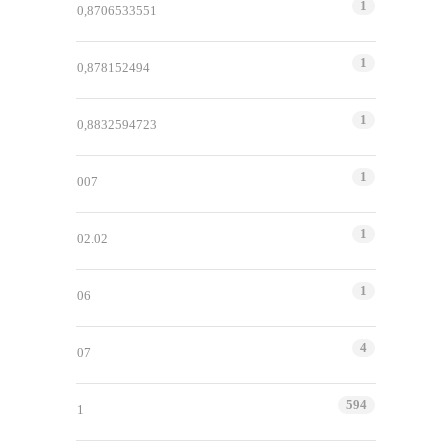
1
0,8706533551
1
0,878152494
1
0,8832594723
1
007
1
02.02
1
06
4
07
594
1