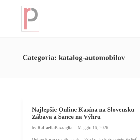
Categoria:
katalog-automobilov
Najlepšie Online Kasína na Slovensku
Zábava a Šance na Výhru
by
RaffaellaPazzaglia
Maggio 16, 2026
Online Kasína na Slovensku: Všetko, čo Potrebujete Vedieť