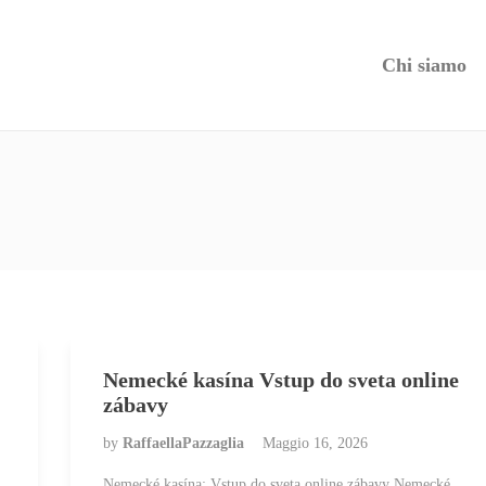
Chi siamo
Nemecké kasína Vstup do sveta online
zábavy
by
RaffaellaPazzaglia
Maggio 16, 2026
Nemecké kasína: Vstup do sveta online zábavy Nemecké