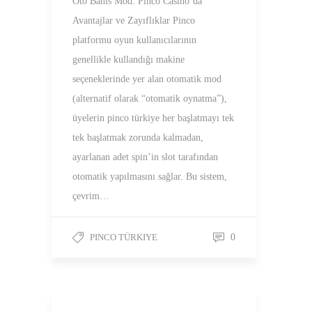
Oto Bahis Mod: Pinco Casino’da
Avantajlar ve Zayıflıklar Pinco
platformu oyun kullanıcılarının
genellikle kullandığı makine
seçeneklerinde yer alan otomatik mod
(alternatif olarak “otomatik oynatma”),
üyelerin pinco türkiye her başlatmayı tek
tek başlatmak zorunda kalmadan,
ayarlanan adet spin’in slot tarafından
otomatik yapılmasını sağlar. Bu sistem,
çevrim…
PINCO TÜRKIYE
0