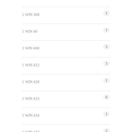
1
1 WIN 388
1
1 WIN 40
3
1 WIN 408
3
1 WIN 422
1
1 WIN 428
6
1 WIN 433
1
1 WIN 434
2