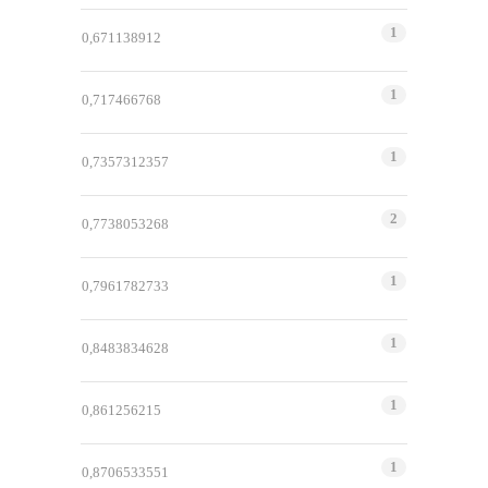
1
0,671138912
1
0,717466768
1
0,7357312357
2
0,7738053268
1
0,7961782733
1
0,8483834628
1
0,861256215
1
0,8706533551