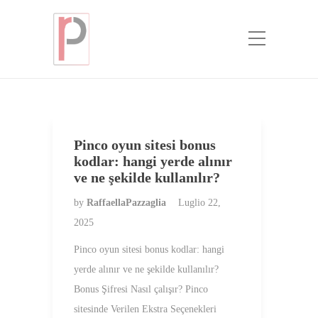
Categoria:
Pinco türkiye
Home
Pinco türkiye
Pinco oyun sitesi bonus
kodlar: hangi yerde alınır
ve ne şekilde kullanılır?
by
RaffaellaPazzaglia
Luglio 22,
2025
Pinco oyun sitesi bonus kodlar: hangi
yerde alınır ve ne şekilde kullanılır?
Bonus Şifresi Nasıl çalışır? Pinco
sitesinde Verilen Ekstra Seçenekleri