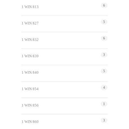
6
1 WIN 813
5
1 WIN 827
6
1 WIN 832
3
1 WIN 839
5
1 WIN 840
4
1 WIN 854
1
1 WIN 856
3
1 WIN 860