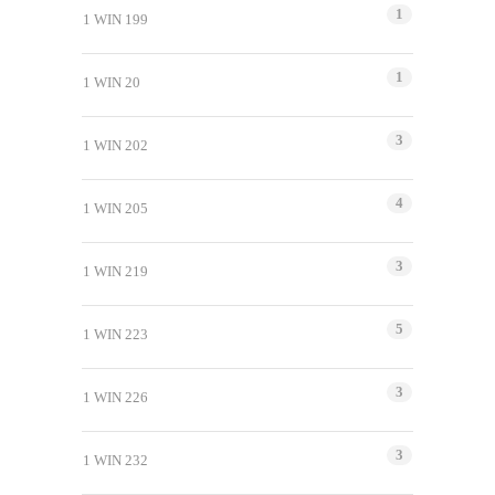
1
1 WIN 199
1
1 WIN 20
3
1 WIN 202
4
1 WIN 205
3
1 WIN 219
5
1 WIN 223
3
1 WIN 226
3
1 WIN 232