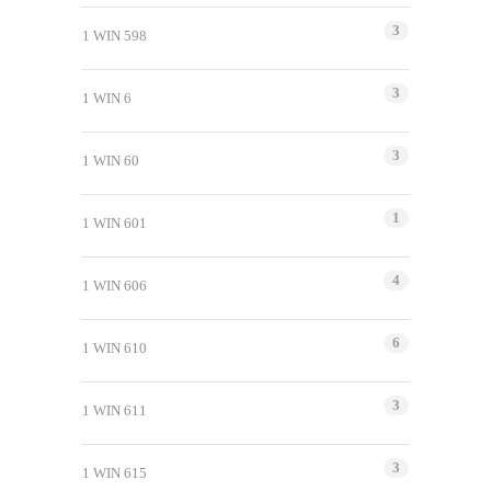
3
1 WIN 598
3
1 WIN 6
3
1 WIN 60
1
1 WIN 601
4
1 WIN 606
6
1 WIN 610
3
1 WIN 611
3
1 WIN 615