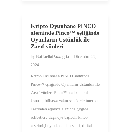
Kripto Oyunhane PINCO
aleminde Pinco™ eşliğinde
Oyunların Üstünlük ile
Zayıf yönleri
by
RaffaellaPazzaglia
Dicembre 27,
2024
Kripto Oyunhane PINCO aleminde
Pinco™ eşliğinde Oyunların Üstünlük ile
Zayıf yönleri Pinco™ nedir merak
konusu, bilhassa yakın senelerde internet
üzerinden eğlence alanında gitgide
sohbetlere düşmeye başladı. Pinco
çevrimiçi oyunhane deneyimi, dijital