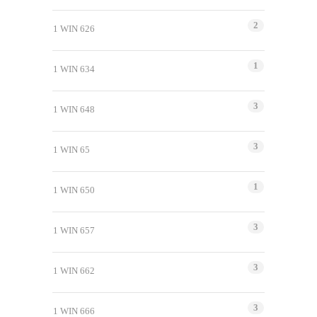
2
1 WIN 626
1
1 WIN 634
3
1 WIN 648
3
1 WIN 65
1
1 WIN 650
3
1 WIN 657
3
1 WIN 662
3
1 WIN 666