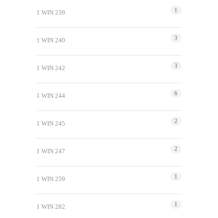
1
1 WIN 239
3
1 WIN 240
3
1 WIN 242
6
1 WIN 244
2
1 WIN 245
2
1 WIN 247
1
1 WIN 259
1
1 WIN 282