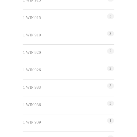
1 WIN 913
3
1 WIN 915
3
1 WIN 919
2
1 WIN 920
3
1 WIN 926
3
1 WIN 933
3
1 WIN 936
1
1 WIN 939