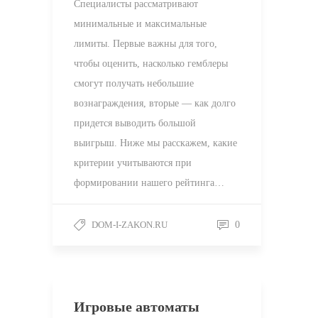
Специалисты рассматривают
минимальные и максимальные
лимиты. Первые важны для того,
чтобы оценить, насколько гемблеры
смогут получать небольшие
вознаграждения, вторые — как долго
придется выводить большой
выигрыш. Ниже мы расскажем, какие
критерии учитываются при
формировании нашего рейтинга…
DOM-I-ZAKON.RU
0
Игровые автоматы