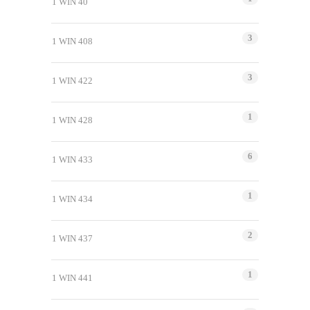
1 WIN 40
3
1 WIN 408
3
1 WIN 422
1
1 WIN 428
6
1 WIN 433
1
1 WIN 434
2
1 WIN 437
1
1 WIN 441