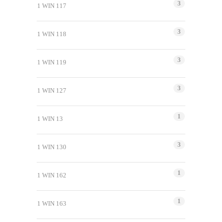
3
1 WIN 117
3
1 WIN 118
3
1 WIN 119
3
1 WIN 127
1
1 WIN 13
3
1 WIN 130
1
1 WIN 162
1
1 WIN 163