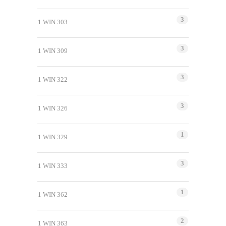
3
1 WIN 303
3
1 WIN 309
3
1 WIN 322
3
1 WIN 326
1
1 WIN 329
3
1 WIN 333
1
1 WIN 362
2
1 WIN 363