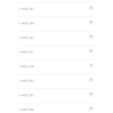
3
1 WIN 242
6
1 WIN 244
2
1 WIN 245
2
1 WIN 247
1
1 WIN 259
1
1 WIN 282
3
1 WIN 285
2
1 WIN 286