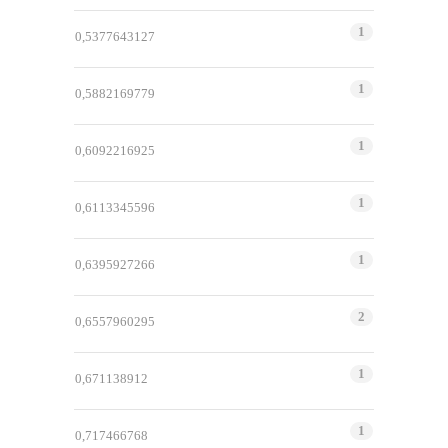
1
0,5377643127
1
0,5882169779
1
0,6092216925
1
0,6113345596
1
0,6395927266
2
0,6557960295
1
0,671138912
1
0,717466768