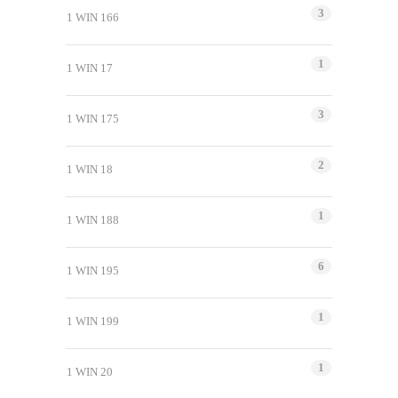
3
1 WIN 166
1
1 WIN 17
3
1 WIN 175
2
1 WIN 18
1
1 WIN 188
6
1 WIN 195
1
1 WIN 199
1
1 WIN 20