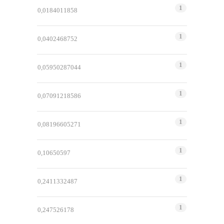
1
0,0184011858
1
0,0402468752
1
0,05950287044
1
0,07091218586
1
0,08196605271
1
0,10650597
1
0,2411332487
1
0,247526178