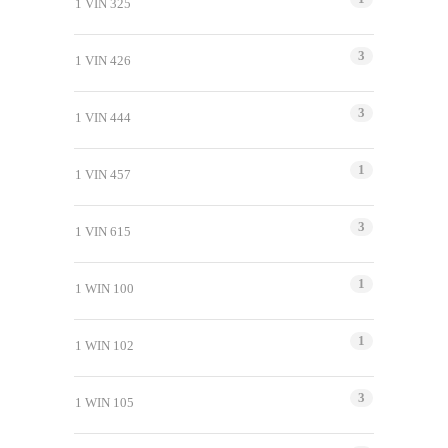
1 VIN 325
3
1 VIN 426
3
1 VIN 444
1
1 VIN 457
3
1 VIN 615
1
1 WIN 100
1
1 WIN 102
3
1 WIN 105