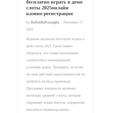
бесплатно играть в демо
слоты 2025онлайн
казино регистрация
by
RaffaellaPazzaglia
Novembre 17,
2025
Игровые автоматы бесплатно играть в
демо слоты 2025 Также важно
убедиться, что сумма пополнения
соответствует минимальным
условиям акции. Проверьте, не истёк
ли срок действия предложения или не
требуется ли ввод промокода.
Программа лояльности включает
несколько уровней статуса, которые
открывают новые бонусы, ускоренные
выплаты и индивидуальное…