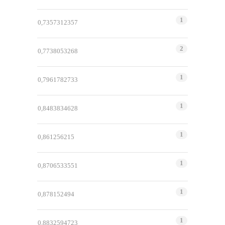
1
0,7357312357
2
0,7738053268
1
0,7961782733
1
0,8483834628
1
0,861256215
1
0,8706533551
1
0,878152494
1
0,8832594723