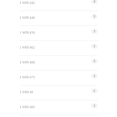
4
1 WIN 442
3
1 WIN 446
3
1 WIN 450
1
1 WIN 462
3
1 WIN 466
3
1 WIN 475
1
1 WIN 48
2
1 WIN 485