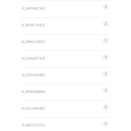
1
0,2481862343
2
0,2839714422
1
0,2986133632
1
0,3166267426
1
0,3201181085
1
0,3806598994
2
0,4312460465
1
0,4802225751