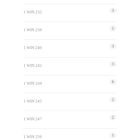
3
1 WIN 232
1
1 WIN 239
3
1 WIN 240
3
1 WIN 242
6
1 WIN 244
2
1 WIN 245
2
1 WIN 247
1
1 WIN 259