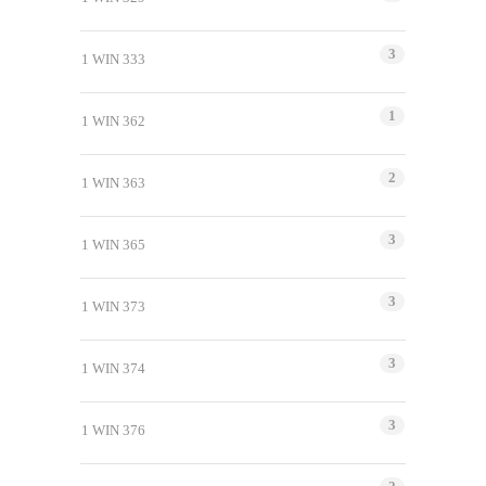
3
1 WIN 333
1
1 WIN 362
2
1 WIN 363
3
1 WIN 365
3
1 WIN 373
3
1 WIN 374
3
1 WIN 376