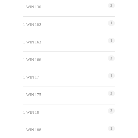
3
1 WIN 130
1
1 WIN 162
1
1 WIN 163
3
1 WIN 166
1
1 WIN 17
3
1 WIN 175
2
1 WIN 18
1
1 WIN 188