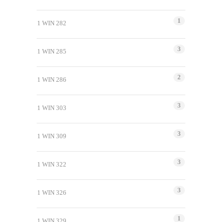
1
1 WIN 282
3
1 WIN 285
2
1 WIN 286
3
1 WIN 303
3
1 WIN 309
3
1 WIN 322
3
1 WIN 326
1
1 WIN 329