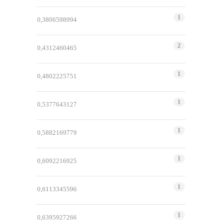
1
0,3806598994
2
0,4312460465
1
0,4802225751
1
0,5377643127
1
0,5882169779
1
0,6092216925
1
0,6113345596
1
0,6395927266