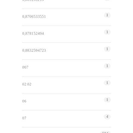
1
0,8706533551
1
0,878152494
1
0,8832594723
1
007
1
02.02
1
06
4
07