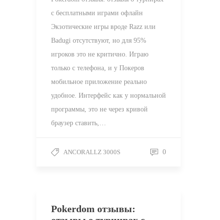
с бесплатными играми офлайн
Экзотические игры вроде Razz или
Badugi отсутствуют, но для 95%
игроков это не критично. Играю
только с телефона, и у Покеров
мобильное приложение реально
удобное. Интерфейс как у нормальной
программы, это не через кривой
браузер ставить,…
ANCORALLZ 3000S
0
Pokerdom отзывы: