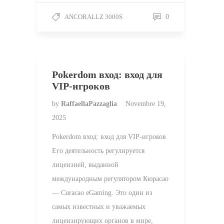
ANCORALLZ 3000S
0
Pokerdom вход: вход для
VIP-игроков
by
RaffaellaPazzaglia
Novembre 19,
2025
Pokerdom вход: вход для VIP-игроков
Его деятельность регулируется
лицензией, выданной
международным регулятором Кюрасао
— Curacao eGaming. Это один из
самых известных и уважаемых
лицензирующих органов в мире,