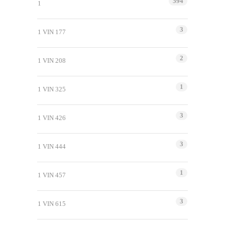
594
1
3
1 VIN 177
2
1 VIN 208
1
1 VIN 325
3
1 VIN 426
3
1 VIN 444
1
1 VIN 457
3
1 VIN 615