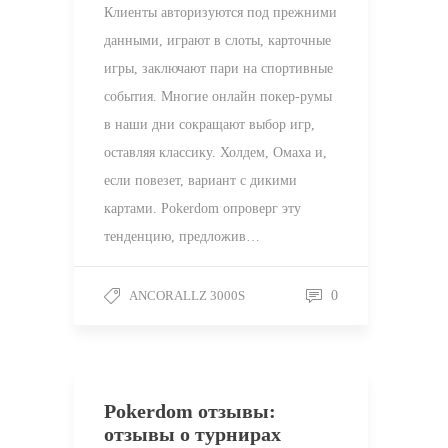
Клиенты авторизуются под прежними
данными, играют в слоты, карточные
игры, заключают пари на спортивные
события. Многие онлайн покер-румы
в наши дни сокращают выбор игр,
оставляя классику. Холдем, Омаха и,
если повезет, вариант с дикими
картами. Pokerdom опроверг эту
тенденцию, предложив…
ANCORALLZ 3000S
0
Pokerdom отзывы:
отзывы о турнирах