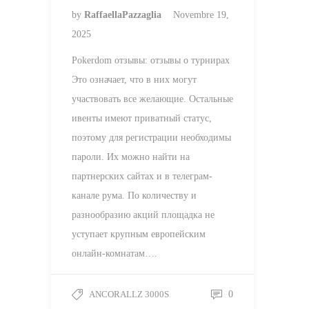
by
RaffaellaPazzaglia
Novembre 19,
2025
Pokerdom отзывы: отзывы о турнирах
Это означает, что в них могут
участвовать все желающие. Остальные
ивенты имеют приватный статус,
поэтому для регистрации необходимы
пароли. Их можно найти на
партнерских сайтах и в телеграм-
канале рума. По количеству и
разнообразию акций площадка не
уступает крупным европейским
онлайн-комнатам….
ANCORALLZ 3000S
0