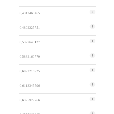
2
0,4312460465
1
0,4802225751
1
0,5377643127
1
0,5882169779
1
0,6092216925
1
0,6113345596
1
0,6395927266
2