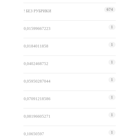
674
! БЕЗ РУБРИКИ
1
0,01599667223
1
0,0184011858
1
0,0402468752
1
0,05950287044
1
0,07091218586
1
0,08196605271
1
0,10650597