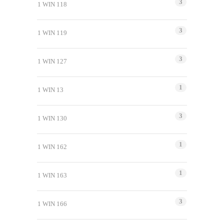
3
1 WIN 118
3
1 WIN 119
3
1 WIN 127
1
1 WIN 13
3
1 WIN 130
1
1 WIN 162
1
1 WIN 163
3
1 WIN 166