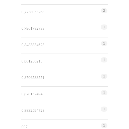
2
0,7738053268
1
0,7961782733
1
0,8483834628
1
0,861256215
1
0,8706533551
1
0,878152494
1
0,8832594723
1
007