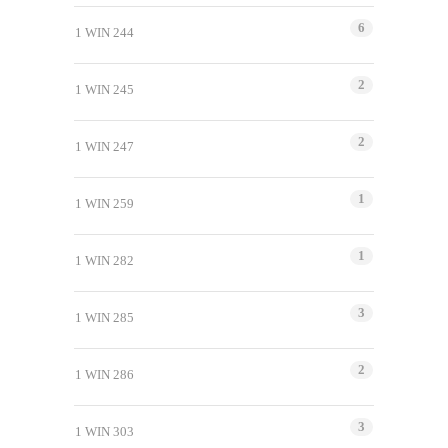
6
1 WIN 244
2
1 WIN 245
2
1 WIN 247
1
1 WIN 259
1
1 WIN 282
3
1 WIN 285
2
1 WIN 286
3
1 WIN 303