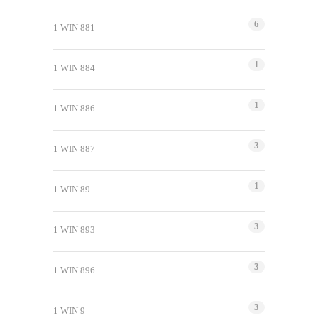
6
1 WIN 881
1
1 WIN 884
1
1 WIN 886
3
1 WIN 887
1
1 WIN 89
3
1 WIN 893
3
1 WIN 896
3
1 WIN 9