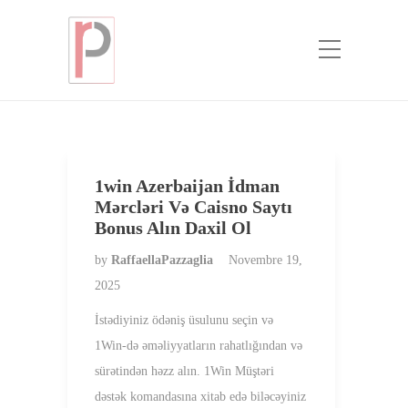
Categoria:
1win Azerbaycan 804
Home
1win Azerbaycan 804
1win Azerbaijan İdman
Mərcləri Və Caisno Saytı
Bonus Alın Daxil Ol
by
RaffaellaPazzaglia
Novembre 19,
2025
İstədiyiniz ödəniş üsulunu seçin və
1Win-də əməliyyatların rahatlığından və
sürətindən həzz alın. 1Win Müştəri
dəstək komandasına xitab edə biləcəyiniz