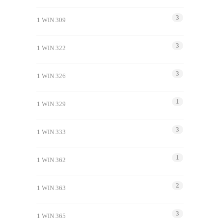
3
1 WIN 309
3
1 WIN 322
3
1 WIN 326
1
1 WIN 329
3
1 WIN 333
1
1 WIN 362
2
1 WIN 363
3
1 WIN 365