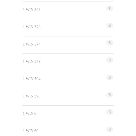
1
1 WIN 563
3
1 WIN 573
3
1 WIN 574
3
1 WIN 578
3
1 WIN 594
3
1 WIN 598
3
1 WIN 6
3
1 WIN 60