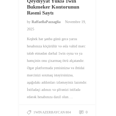
Qeydiyyat Yüklə 1win
Bukmeker Kontorunun
Rəsmi Saytı
by
RaffaellaPazzaglia
Novembre 19,
2025
Keşbek hər şənbə günü gecə yarısı
hesabınıza köçürülür və əsla vahid mərc
tələb etmədən dərhal 1win oyna və ya
həmçinin onu çixarmaq ötrü əlçatandır.
Əgər platformada yenisinizsə və ibtidai
mərcinizi soxmaq istəyirsinizsə,
aşağıdakı addımları izləməyiniz lazımdır.
İstifadəçi adınızı və şifrənizi istifadə
edərək hesabınıza daxil olun….
1WIN AZERBAYCAN 804
0