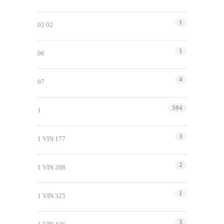
1
02.02
1
06
4
07
594
1
3
1 VIN 177
2
1 VIN 208
1
1 VIN 325
3