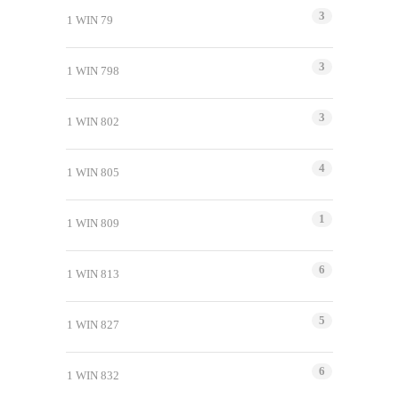
3
1 WIN 79
3
1 WIN 798
3
1 WIN 802
4
1 WIN 805
1
1 WIN 809
6
1 WIN 813
5
1 WIN 827
6
1 WIN 832