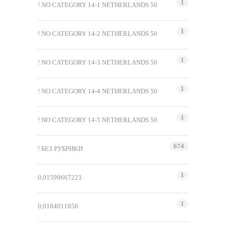
1
! NO CATEGORY 14-1 NETHERLANDS 50
1
! NO CATEGORY 14-2 NETHERLANDS 50
1
! NO CATEGORY 14-3 NETHERLANDS 50
1
! NO CATEGORY 14-4 NETHERLANDS 50
1
! NO CATEGORY 14-5 NETHERLANDS 50
674
! БЕЗ РУБРИКИ
1
0,01599667223
1
0,0184011858