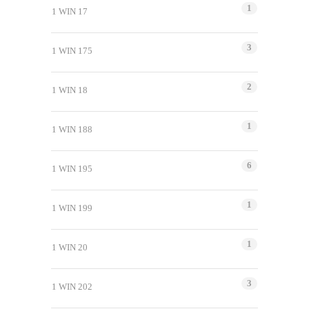
1
1 WIN 17
3
1 WIN 175
2
1 WIN 18
1
1 WIN 188
6
1 WIN 195
1
1 WIN 199
1
1 WIN 20
3
1 WIN 202