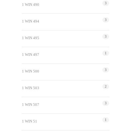
3
1 WIN 490
3
1 WIN 494
3
1 WIN 495
1
1 WIN 497
3
1 WIN 500
2
1 WIN 503
3
1 WIN 507
1
1 WIN 51