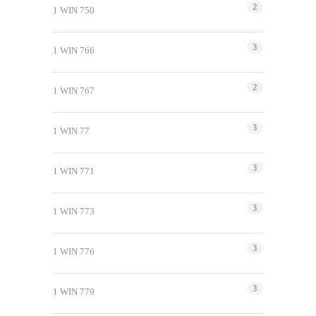
2
1 WIN 750
3
1 WIN 766
2
1 WIN 767
3
1 WIN 77
3
1 WIN 771
3
1 WIN 773
3
1 WIN 776
3
1 WIN 779