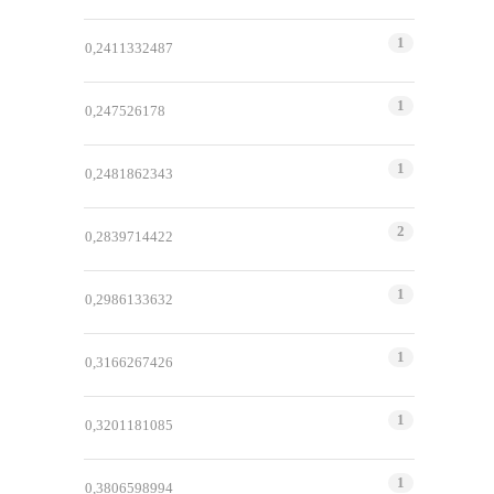
1
0,2411332487
1
0,247526178
1
0,2481862343
2
0,2839714422
1
0,2986133632
1
0,3166267426
1
0,3201181085
1
0,3806598994