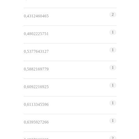
2
0,4312460465
1
0,4802225751
1
0,5377643127
1
0,5882169779
1
0,6092216925
1
0,6113345596
1
0,6395927266
2