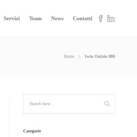
Servizi
Team
News
Contatti
Home
1win Onlain 880
Categorie