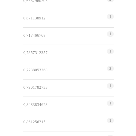
0,6557960295
1
0,671138912
1
0,717466768
1
0,7357312357
2
0,7738053268
1
0,7961782733
1
0,8483834628
1
0,861256215