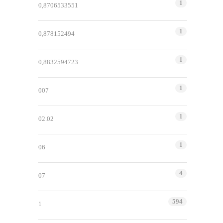
1
0,8706533551
1
0,878152494
1
0,8832594723
1
007
1
02.02
1
06
4
07
594
1