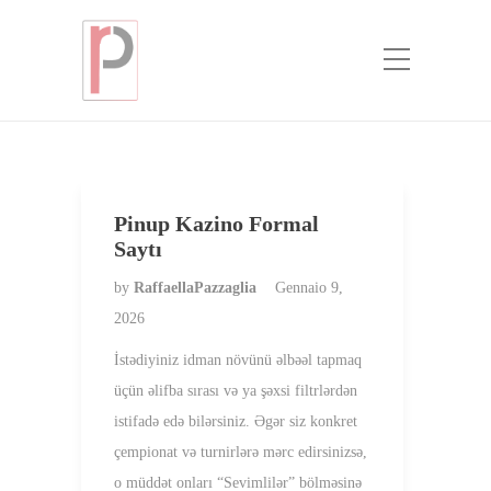
Categoria:
Pin Up Casino Giris 668
Home
Pin Up Casino Giris 668
Pinup Kazino Formal
Saytı
by
RaffaellaPazzaglia
Gennaio 9,
2026
İstədiyiniz idman növünü əlbəəl tapmaq
üçün əlifba sırası və ya şəxsi filtrlərdən
istifadə edə bilərsiniz. Əgər siz konkret
çempionat və turnirlərə mərc edirsinizsə,
o müddət onları “Sevimlilər” bölməsinə