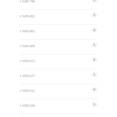
3
1 WIN 798
3
1 WIN 802
4
1 WIN 805
1
1 WIN 809
6
1 WIN 813
5
1 WIN 827
6
1 WIN 832
3
1 WIN 839