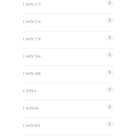
3
1 WIN 573
3
1 WIN 574
3
1 WIN 578
3
1 WIN 594
3
1 WIN 598
3
1 WIN 6
3
1 WIN 60
1
1 WIN 601