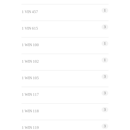
1
1 VIN 457
3
1 VIN 615
1
1 WIN 100
1
1 WIN 102
3
1 WIN 105
3
1 WIN 117
3
1 WIN 118
3
1 WIN 119