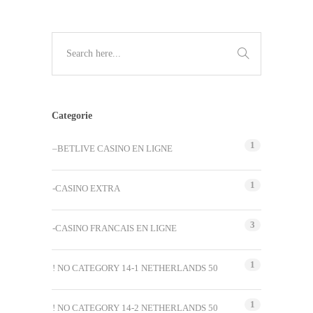
Categorie
1
–BETLIVE CASINO EN LIGNE
1
-CASINO EXTRA
3
-CASINO FRANCAIS EN LIGNE
1
! NO CATEGORY 14-1 NETHERLANDS 50
1
! NO CATEGORY 14-2 NETHERLANDS 50