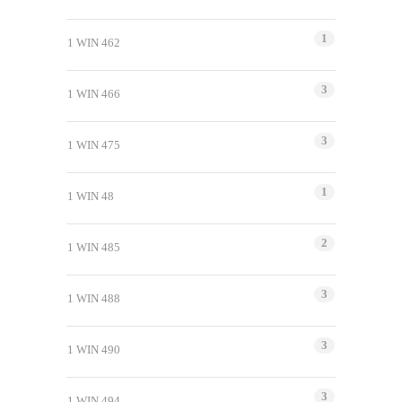
1
1 WIN 462
3
1 WIN 466
3
1 WIN 475
1
1 WIN 48
2
1 WIN 485
3
1 WIN 488
3
1 WIN 490
3
1 WIN 494