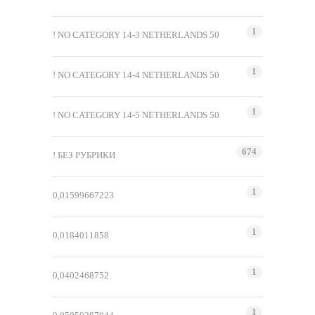
1
! NO CATEGORY 14-3 NETHERLANDS 50
1
! NO CATEGORY 14-4 NETHERLANDS 50
1
! NO CATEGORY 14-5 NETHERLANDS 50
674
! БЕЗ РУБРИКИ
1
0,01599667223
1
0,0184011858
1
0,0402468752
1