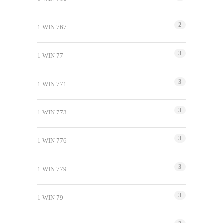
2
1 WIN 767
3
1 WIN 77
3
1 WIN 771
3
1 WIN 773
3
1 WIN 776
3
1 WIN 779
3
1 WIN 79