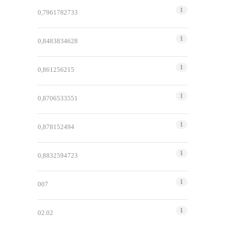
1
0,7961782733
1
0,8483834628
1
0,861256215
1
0,8706533551
1
0,878152494
1
0,8832594723
1
007
1
02.02