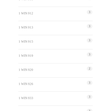
3
1 WIN 912
3
1 WIN 913
3
1 WIN 915
3
1 WIN 919
2
1 WIN 920
3
1 WIN 926
3
1 WIN 933
3