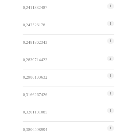
1
0,2411332487
1
0,247526178
1
0,2481862343
2
0,2839714422
1
0,2986133632
1
0,3166267426
1
0,3201181085
1
0,3806598994