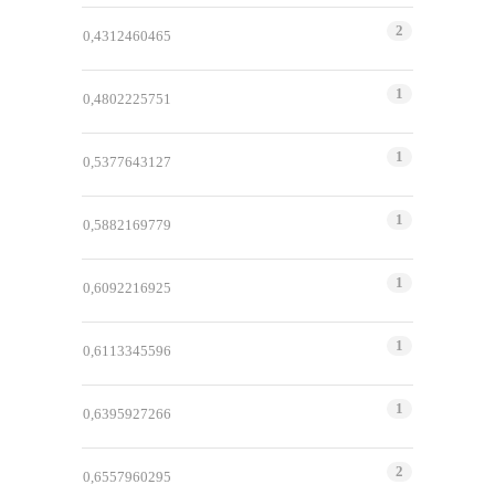
2
0,4312460465
1
0,4802225751
1
0,5377643127
1
0,5882169779
1
0,6092216925
1
0,6113345596
1
0,6395927266
2
0,6557960295