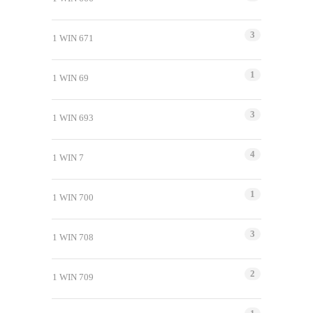
3
1 WIN 671
1
1 WIN 69
3
1 WIN 693
4
1 WIN 7
1
1 WIN 700
3
1 WIN 708
2
1 WIN 709