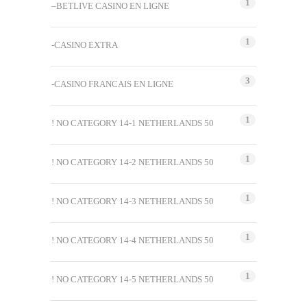
1
–BETLIVE CASINO EN LIGNE
1
-CASINO EXTRA
3
-CASINO FRANCAIS EN LIGNE
1
! NO CATEGORY 14-1 NETHERLANDS 50
1
! NO CATEGORY 14-2 NETHERLANDS 50
1
! NO CATEGORY 14-3 NETHERLANDS 50
1
! NO CATEGORY 14-4 NETHERLANDS 50
1
! NO CATEGORY 14-5 NETHERLANDS 50