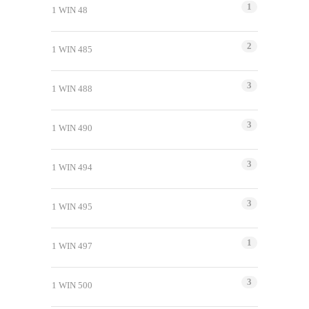
1
1 WIN 48
2
1 WIN 485
3
1 WIN 488
3
1 WIN 490
3
1 WIN 494
3
1 WIN 495
1
1 WIN 497
3
1 WIN 500