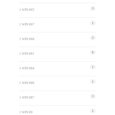
3
1 WIN 865
1
1 WIN 867
2
1 WIN 868
6
1 WIN 881
1
1 WIN 884
1
1 WIN 886
3
1 WIN 887
1
1 WIN 89