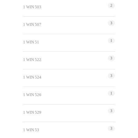
2
1 WIN 503
3
1 WIN 507
1
1 WIN 51
3
1 WIN 522
3
1 WIN 524
1
1 WIN 526
3
1 WIN 529
3
1 WIN 53