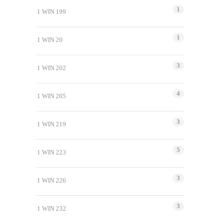
1
1 WIN 199
1
1 WIN 20
3
1 WIN 202
4
1 WIN 205
3
1 WIN 219
5
1 WIN 223
3
1 WIN 226
3
1 WIN 232