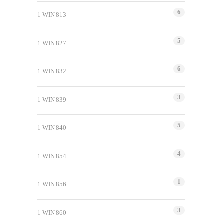
6
1 WIN 813
5
1 WIN 827
6
1 WIN 832
3
1 WIN 839
5
1 WIN 840
4
1 WIN 854
1
1 WIN 856
3
1 WIN 860