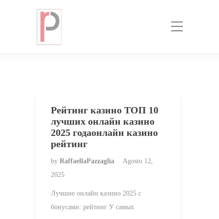
Categoria:
reyting-luchshih-kazino-
onlayn.xyz 2
Home
reyting-luchshih-kazino-onlayn.xyz 2
Рейтинг казино ТОП 10
лучших онлайн казино
2025 годаонлайн казино
рейтинг
by
RaffaellaPazzaglia
Agosto 12,
2025
Лучшие онлайн казино 2025 с
бонусами: рейтинг У самых