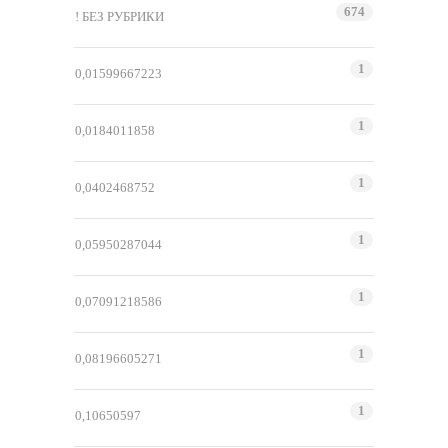
674
! БЕЗ РУБРИКИ
1
0,01599667223
1
0,0184011858
1
0,0402468752
1
0,05950287044
1
0,07091218586
1
0,08196605271
1
0,10650597