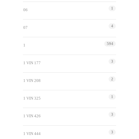
1
06
4
07
594
1
3
1 VIN 177
2
1 VIN 208
1
1 VIN 325
3
1 VIN 426
3
1 VIN 444