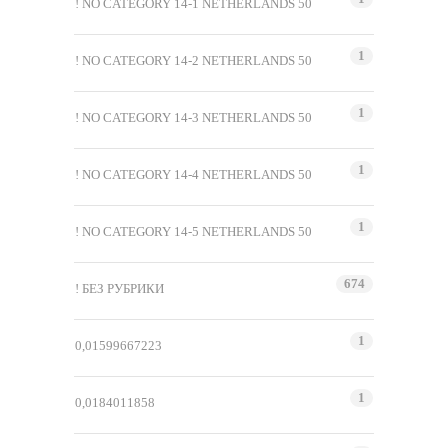
! NO CATEGORY 14-1 NETHERLANDS 50
1
! NO CATEGORY 14-2 NETHERLANDS 50
1
! NO CATEGORY 14-3 NETHERLANDS 50
1
! NO CATEGORY 14-4 NETHERLANDS 50
1
! NO CATEGORY 14-5 NETHERLANDS 50
674
! БЕЗ РУБРИКИ
1
0,01599667223
1
0,0184011858