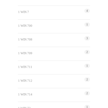
4
1 WIN 7
1
1 WIN 700
3
1 WIN 708
2
1 WIN 709
1
1 WIN 711
2
1 WIN 712
2
1 WIN 714
1