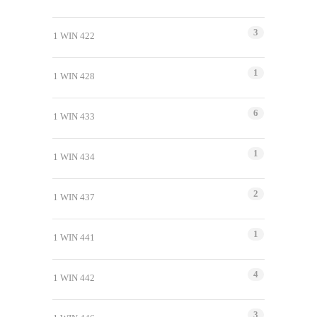
3
1 WIN 422
1
1 WIN 428
6
1 WIN 433
1
1 WIN 434
2
1 WIN 437
1
1 WIN 441
4
1 WIN 442
3