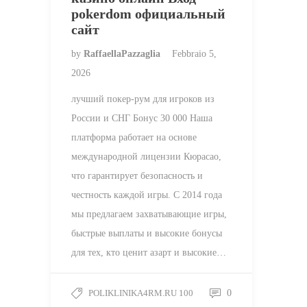
pokerdom официальный
сайт
by
RaffaellaPazzaglia
Febbraio 5,
2026
лучший покер-рум для игроков из
России и СНГ Бонус 30 000 Наша
платформа работает на основе
международной лицензии Кюрасао,
что гарантирует безопасность и
честность каждой игры. С 2014 года
мы предлагаем захватывающие игры,
быстрые выплаты и высокие бонусы
для тех, кто ценит азарт и высокие…
POLIKLINIKA4RM.RU 100
0