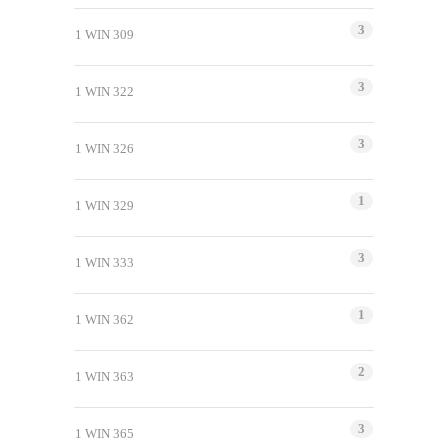
3
1 WIN 309
3
1 WIN 322
3
1 WIN 326
1
1 WIN 329
3
1 WIN 333
1
1 WIN 362
2
1 WIN 363
3
1 WIN 365