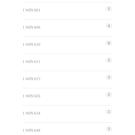
1
1 WIN 601
4
1 WIN 606
6
1 WIN 610
3
1 WIN 611
3
1 WIN 615
2
1 WIN 626
1
1 WIN 634
3
1 WIN 648