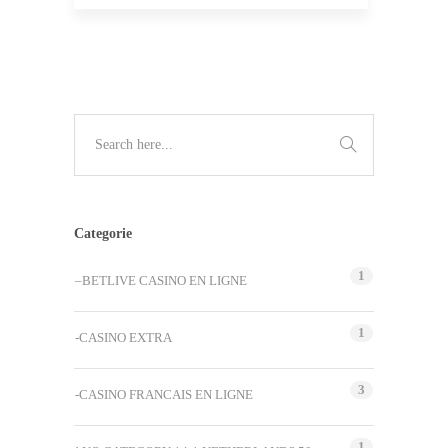
Categorie
1
–BETLIVE CASINO EN LIGNE
1
-CASINO EXTRA
3
-CASINO FRANCAIS EN LIGNE
1