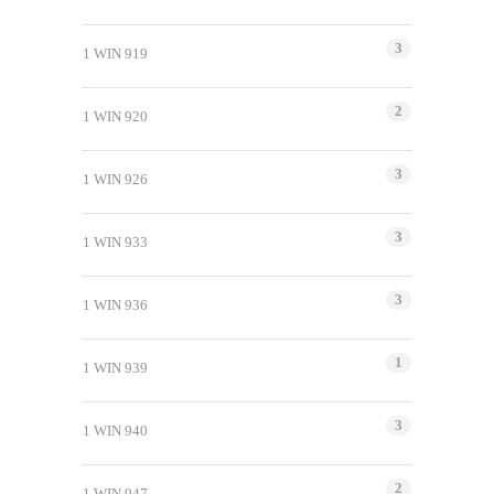
3
1 WIN 919
2
1 WIN 920
3
1 WIN 926
3
1 WIN 933
3
1 WIN 936
1
1 WIN 939
3
1 WIN 940
2
1 WIN 947