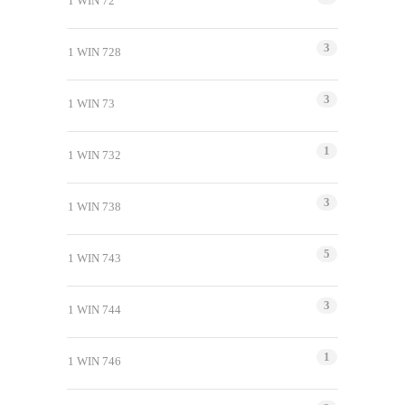
1 WIN 72
3
1 WIN 728
3
1 WIN 73
1
1 WIN 732
3
1 WIN 738
5
1 WIN 743
3
1 WIN 744
1
1 WIN 746