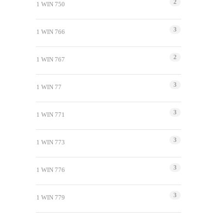
2
1 WIN 750
3
1 WIN 766
2
1 WIN 767
3
1 WIN 77
3
1 WIN 771
3
1 WIN 773
3
1 WIN 776
3
1 WIN 779