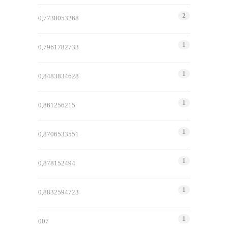
2
0,7738053268
1
0,7961782733
1
0,8483834628
1
0,861256215
1
0,8706533551
1
0,878152494
1
0,8832594723
1
007