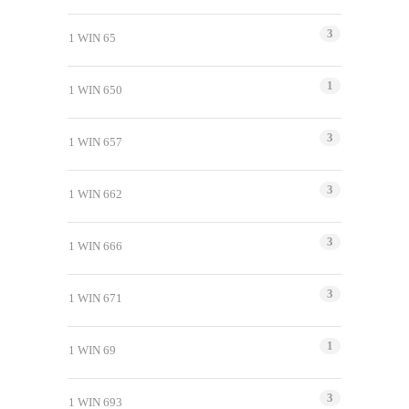
3
1 WIN 65
1
1 WIN 650
3
1 WIN 657
3
1 WIN 662
3
1 WIN 666
3
1 WIN 671
1
1 WIN 69
3
1 WIN 693