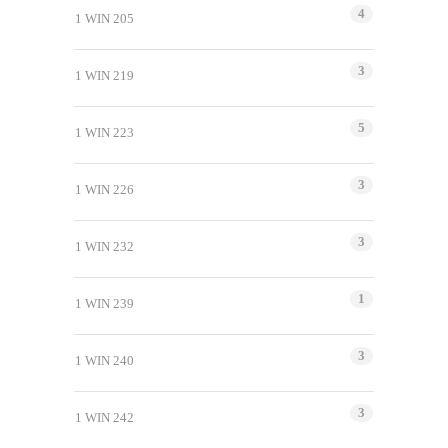
4
1 WIN 205
3
1 WIN 219
5
1 WIN 223
3
1 WIN 226
3
1 WIN 232
1
1 WIN 239
3
1 WIN 240
3
1 WIN 242