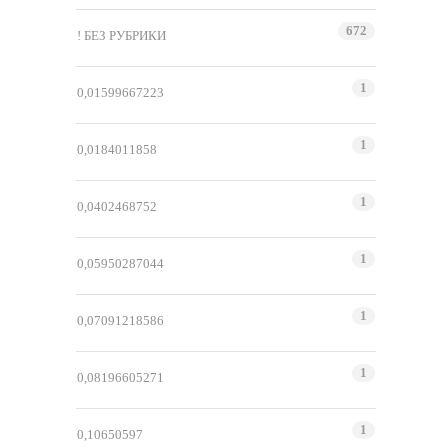
672
! БЕЗ РУБРИКИ
1
0,01599667223
1
0,0184011858
1
0,0402468752
1
0,05950287044
1
0,07091218586
1
0,08196605271
1
0,10650597