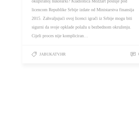
okupiranoj nuklearki? Kladionica Mozzart posluje pod
licencom Republike Srbije izdate od Ministarstva finansija
2015. Zahvaljujući ovoj licenci igrači iz Srbije mogu biti
sigurni da svoje opklade polažu u bezbednom okruženju.
Cijeli proces nije kompliciran…
JABUKATV.HR