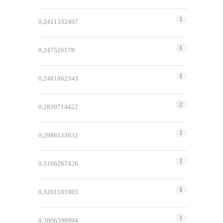
1
0,2411332487
1
0,247526178
1
0,2481862343
2
0,2839714422
1
0,2986133632
1
0,3166267426
1
0,3201181085
1
0,3806598994