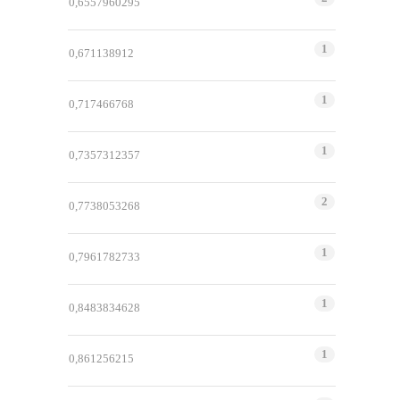
0,6557960295
1
0,671138912
1
0,717466768
1
0,7357312357
2
0,7738053268
1
0,7961782733
1
0,8483834628
1
0,861256215