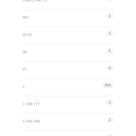
0,8832594723
1
007
1
02.02
1
06
4
07
594
1
3
1 VIN 177
2
1 VIN 208