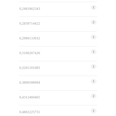
1
0,2481862343
2
0,2839714422
1
0,2986133632
1
0,3166267426
1
0,3201181085
1
0,3806598994
2
0,4312460465
1
0,4802225751