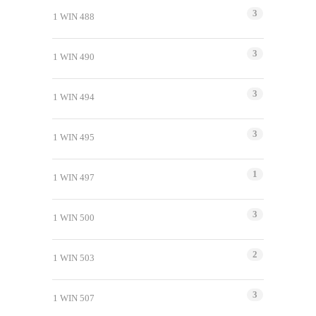
3
1 WIN 488
3
1 WIN 490
3
1 WIN 494
3
1 WIN 495
1
1 WIN 497
3
1 WIN 500
2
1 WIN 503
3
1 WIN 507