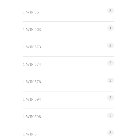
3
1 WIN 56
1
1 WIN 563
3
1 WIN 573
3
1 WIN 574
3
1 WIN 578
3
1 WIN 594
3
1 WIN 598
3
1 WIN 6