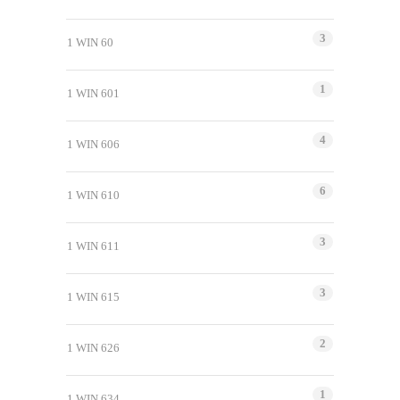
3
1 WIN 60
1
1 WIN 601
4
1 WIN 606
6
1 WIN 610
3
1 WIN 611
3
1 WIN 615
2
1 WIN 626
1
1 WIN 634