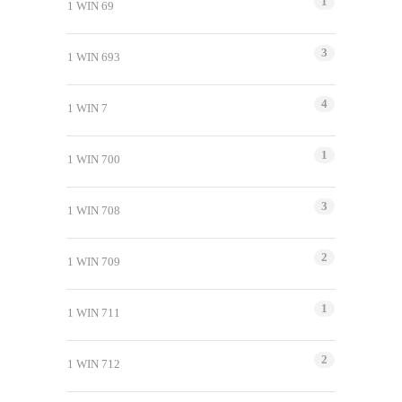
1
1 WIN 69
3
1 WIN 693
4
1 WIN 7
1
1 WIN 700
3
1 WIN 708
2
1 WIN 709
1
1 WIN 711
2
1 WIN 712