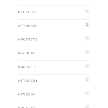
1
0,7357312357
2
0,7738053268
1
0,7961782733
1
0,8483834628
1
0,861256215
1
0,8706533551
1
0,878152494
1