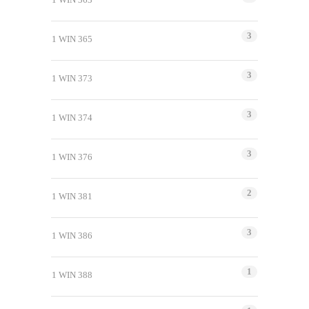
3
1 WIN 365
3
1 WIN 373
3
1 WIN 374
3
1 WIN 376
2
1 WIN 381
3
1 WIN 386
1
1 WIN 388