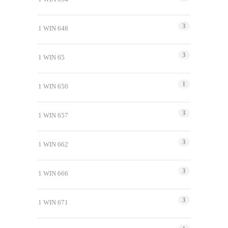
3
1 WIN 648
3
1 WIN 65
1
1 WIN 650
3
1 WIN 657
3
1 WIN 662
3
1 WIN 666
3
1 WIN 671