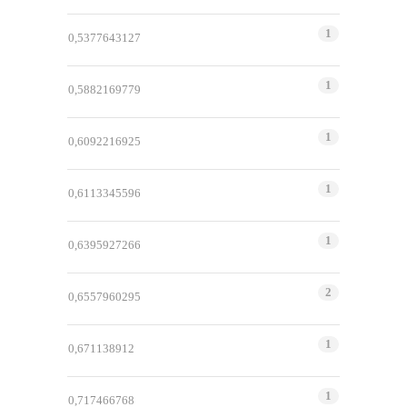
1
0,5377643127
1
0,5882169779
1
0,6092216925
1
0,6113345596
1
0,6395927266
2
0,6557960295
1
0,671138912
1
0,717466768