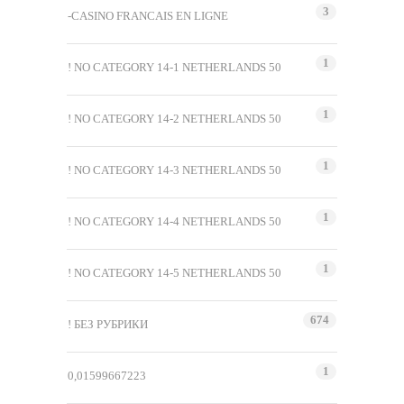
3
-CASINO FRANCAIS EN LIGNE
1
! NO CATEGORY 14-1 NETHERLANDS 50
1
! NO CATEGORY 14-2 NETHERLANDS 50
1
! NO CATEGORY 14-3 NETHERLANDS 50
1
! NO CATEGORY 14-4 NETHERLANDS 50
1
! NO CATEGORY 14-5 NETHERLANDS 50
674
! БЕЗ РУБРИКИ
1
0,01599667223