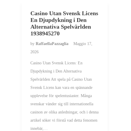
Casino Utan Svensk Licens
En Djupdykning i Den
Alternativa Spelvärlden
1938945270
by
RaffaellaPazzaglia
Maggio 17,
2026
Casino Utan Svensk Licens: En
Djupdykning i Den Alternativa
Spelvärlden Att spela på Casino Utan
Svensk Licens kan vara en spännande
upplevelse för spelentusiaster. Många
svenskar vänder sig till internationella
casinon av olika anledningar, och i denna
artikel söker vi förstå vad detta fenomen
innebär,…