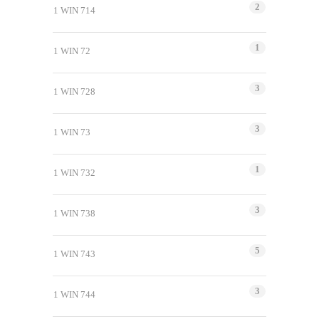
2
1 WIN 714
1
1 WIN 72
3
1 WIN 728
3
1 WIN 73
1
1 WIN 732
3
1 WIN 738
5
1 WIN 743
3
1 WIN 744