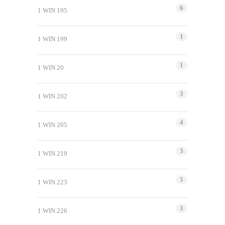
6
1 WIN 195
1
1 WIN 199
1
1 WIN 20
3
1 WIN 202
4
1 WIN 205
3
1 WIN 219
5
1 WIN 223
3
1 WIN 226