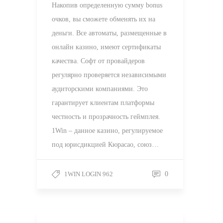
Накопив определенную сумму bonus
очков, вы сможете обменять их на
деньги. Все автоматы, размещенные в
онлайн казино, имеют сертификаты
качества. Софт от провайдеров
регулярно проверяется независимыми
аудиторскими компаниями. Это
гарантирует клиентам платформы
честность и прозрачность геймплея.
1Win – данное казино, регулируемое
под юрисдикцией Кюрасао, союз…
1WIN LOGIN 962
0