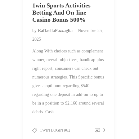
1win Sports Activities
Betting And On-line
Casino Bonus 500%
by
RaffaellaPazzaglia
Novembre 25,
2025
Along With choices such as complement
winner, overall objectives, handicap plus
right report, consumers can check out
numerous strategies. This Specific bonus
gives a optimum regarding $540
regarding one deposit in add-on to up to
be in a position to $2,160 around several
debris. Cash…
1WIN LOGIN 962
0