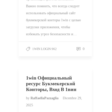
Важно помнить, что всегда следует
использовать официальный сайт
букмекерской конторы 1win с целью
загрузки приложения, чтобы
избежать угроз безопасности и…
1WIN LOGIN 962
0
1win Официальный
ресурс Букмекерской
Конторы, Вход В 1вин
by
RaffaellaPazzaglia
Dicembre 29,
2025