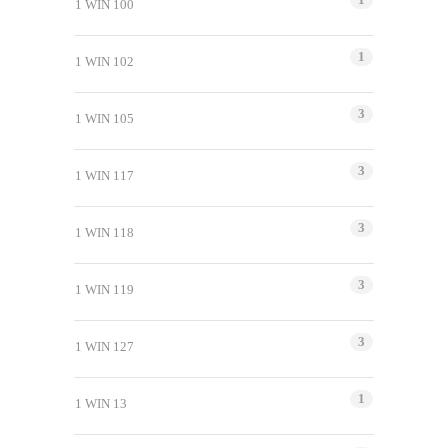
1 WIN 100
1
1 WIN 102
3
1 WIN 105
3
1 WIN 117
3
1 WIN 118
3
1 WIN 119
3
1 WIN 127
1
1 WIN 13