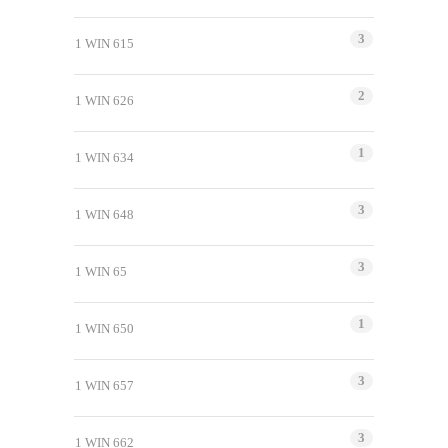
3
1 WIN 615
2
1 WIN 626
1
1 WIN 634
3
1 WIN 648
3
1 WIN 65
1
1 WIN 650
3
1 WIN 657
3
1 WIN 662