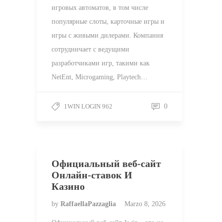
игровых автоматов, в том числе
популярные слоты, карточные игры и
игры с живыми дилерами. Компания
сотрудничает с ведущими
разработчиками игр, такими как
NetEnt, Microgaming, Playtech…
1WIN LOGIN 962
0
Официальный веб-сайт
Онлайн-ставок И
Казино
by
RaffaellaPazzaglia
Marzo 8, 2026