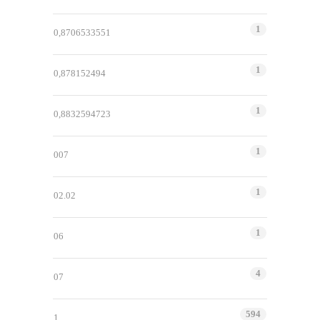
1
0,8706533551
1
0,878152494
1
0,8832594723
1
007
1
02.02
1
06
4
07
594
1