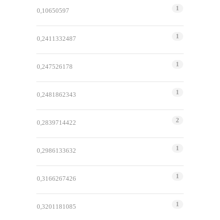
1
0,10650597
1
0,2411332487
1
0,247526178
1
0,2481862343
2
0,2839714422
1
0,2986133632
1
0,3166267426
1
0,3201181085