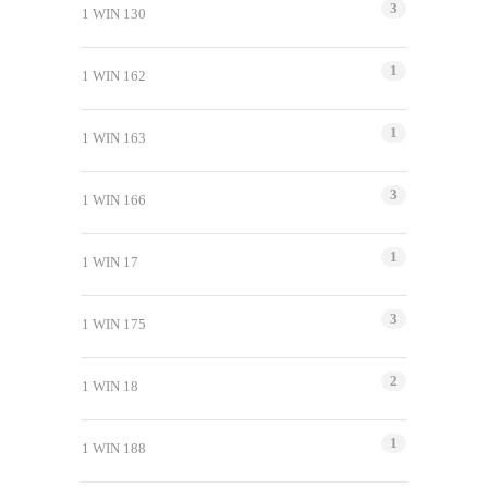
3
1 WIN 130
1
1 WIN 162
1
1 WIN 163
3
1 WIN 166
1
1 WIN 17
3
1 WIN 175
2
1 WIN 18
1
1 WIN 188