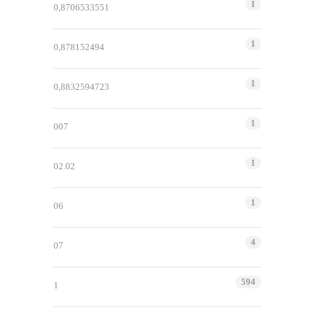
1
0,8706533551
1
0,878152494
1
0,8832594723
1
007
1
02.02
1
06
4
07
594
1