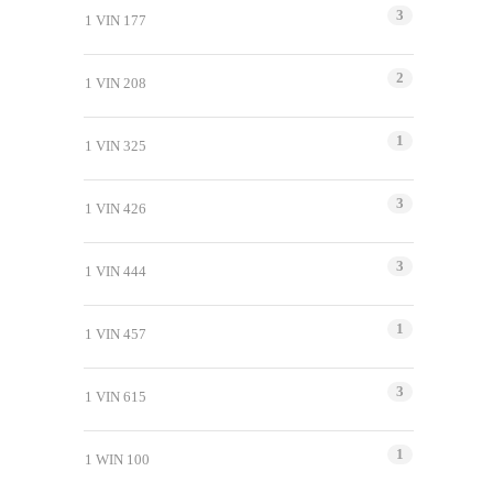
3
1 VIN 177
2
1 VIN 208
1
1 VIN 325
3
1 VIN 426
3
1 VIN 444
1
1 VIN 457
3
1 VIN 615
1
1 WIN 100