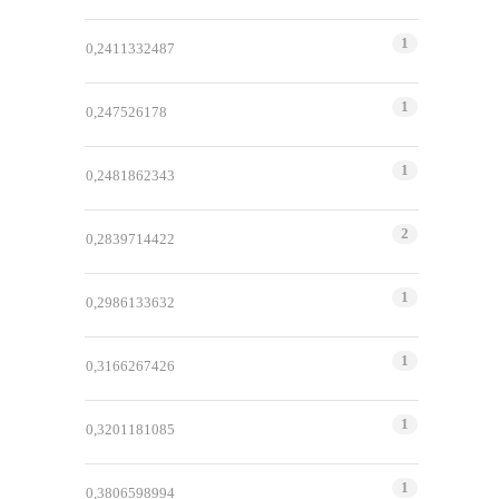
1
0,2411332487
1
0,247526178
1
0,2481862343
2
0,2839714422
1
0,2986133632
1
0,3166267426
1
0,3201181085
1
0,3806598994